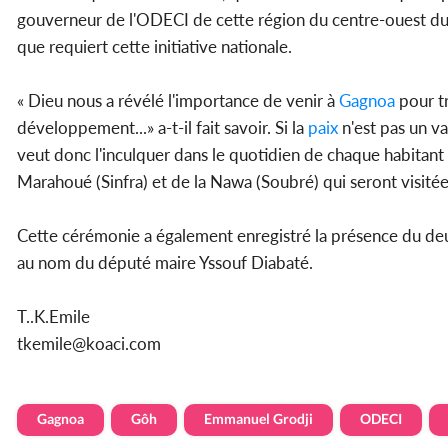
gouverneur de l'ODECI de cette région du centre-ouest du
que requiert cette initiative nationale.
« Dieu nous a révélé l'importance de venir à
Gagnoa
pour tr
développement...» a-t-il fait savoir. Si la
paix
n'est pas un v
veut donc l'inculquer dans le quotidien de chaque habitant d
Marahoué (Sinfra) et de la Nawa (Soubré) qui seront visitée
Cette cérémonie a également enregistré la présence du d
au nom du député maire Yssouf Diabaté.
T..K.Emile
tkemile@koaci.com
Gagnoa
Gôh
Emmanuel Grodji
ODECI