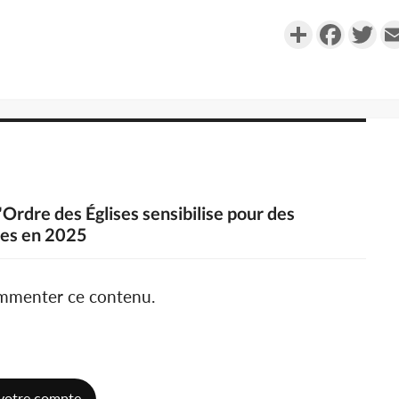
Partager
Faceboo
Twi
'Ordre des Églises sensibilise pour des
sées en 2025
ommenter ce contenu.
votre compte