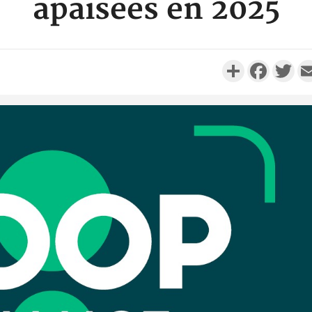
apaisées en 2025
Partager
Faceboo
Twi
SOCIÉTÉ
Côte d'Ivoire : Man, deux
Côte d'I
personnes périssent dans un
guerre 
incendie
s'intensif
SOCIÉTÉ
Côte d'Ivoire : Daloa, il tue
Cameroun :
son collègue et cache 38
BAH Ouma
millions dans une fo...
du conse