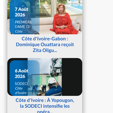
7 Août
2026
PREMIERE
DAME CI
Côte
d'Ivoire
Côte d'Ivoire-Gabon :
Dominique Ouattara reçoit
Zita Oligu...
6 Août
2026
SODECI
Côte
d'Ivoire
Côte d'Ivoire : À Yopougon,
la SODECI intensifie les
opéra...