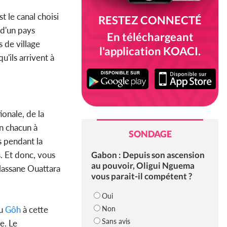
est le canal choisi
RESTEZ CONNECTÉ
 d'un pays
En téléchargeant
s de village
l'application KOACI.
u'ils arrivent à
onale, de la
un chacun à
SONDAGE
fs pendant la
Gabon : Depuis son ascension
s. Et donc, vous
au pouvoir, Oligui Nguema
Alassane Ouattara
vous parait-il compétent ?
Oui
Non
u
Gôh
à cette
Sans avis
e. Le