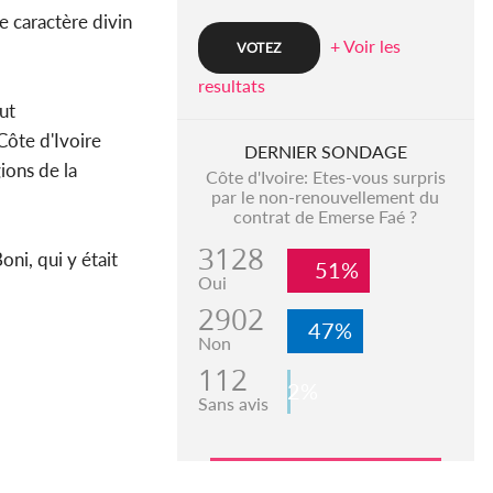
e caractère divin
+ Voir les
resultats
out
Côte d'Ivoire
DERNIER SONDAGE
ions de la
Côte d'Ivoire: Etes-vous surpris
par le non-renouvellement du
contrat de Emerse Faé ?
3128
Boni, qui y était
51%
Oui
2902
47%
Non
112
2%
Sans avis