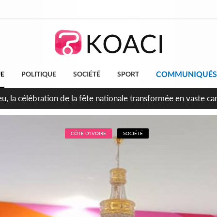
COMMUNIQUÉS
UE
POLITIQUE
SOCIÉTÉ
SPORT
leu, la célébration de la fête nationale transformée en vaste 
ngereux
CÔTE D'IVOIRE
SOCIÉTÉ