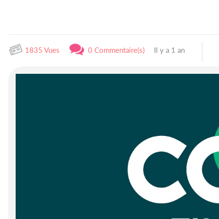
1835 Vues
0 Commentaire(s)
Il y a 1 an