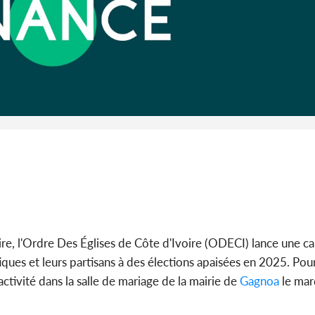
POLITIQUE
Côte d'Ivoire : 66e
anniversaire de
Côte d'Ivoi
l'Indépendance, les Forces de
les Eléphan
Défense e...
devo
ire, l'Ordre Des Églises de Côte d'Ivoire (ODECI) lance une c
ues et leurs partisans à des élections apaisées en 2025. Pour 
tivité dans la salle de mariage de la mairie de
Gagnoa
le mar