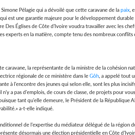
imone Pélagie qui a dévoilé que cette caravane de la
paix
, 
ale qui est une garantie majeure pour le développement durable
e Des Églises de Côte d'Ivoire voudra travailler avec les chef
bles experts en la matière, compte tenu des nombreux conflits q
 caravane, la représentante de la ministre de la cohésion nati
rectrice régionale de ce ministère dans le
Gôh
, a appelé tout 
ante à l'encontre des jeunes qui selon elle, sont les plus incisi
 il n'y a pas d'emplois, de cours de classe, de projets pour vou
 puisque tant qu'elle demeure, le Président de la République 
ilité.» a-t-elle indiqué.
nconditionnel de l'expertise du médiateur délégué de la région d
résente désormais une élection présidentielle en Côte d'Ivoir