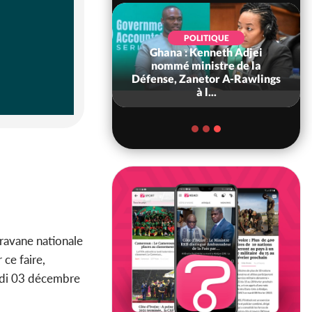
POLITIQUE
Ghana : Kenneth Adjei
SPORT
re : De retour chez
nommé ministre de la
ts, Renard : « Nous
Défense, Zanetor A-Rawlings
ns être e...
à l...
aravane nationale
ce faire,
di 03 décembre