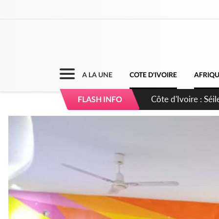
A LA UNE
COTE D'IVOIRE
AFRIQ
Côte d'Ivoire : Séi
FLASH INFO
dépigmentants da