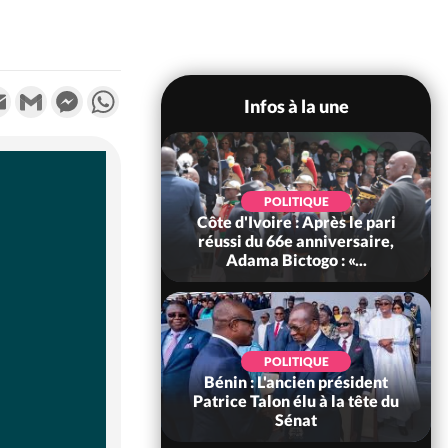
k
tter
Email
Gmail
Messenger
WhatsApp
Infos à la une
SOCIÉTÉ
POLITIQUE
voire : MIRAH, la
Côte d'Ivoire : Après le pari
des communiqués
réussi du 66e anniversaire,
ie entre la MA-M...
Adama Bictogo : «...
POLITIQUE
POLITIQUE
 Décès à 86 ans de
Bénin : L'ancien président
rou Sanda pilier
Patrice Talon élu à la tête du
il constituti...
Sénat