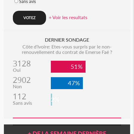
Sans avis
+ Voir les resultats
DERNIER SONDAGE
Côte d'Ivoire: Etes-vous surpris par le non-
renouvellement du contrat de Emerse Faé ?
3128
51%
Oui
2902
47%
Non
112
2%
Sans avis
+ DE LA SEMAINE DERNIÈRE