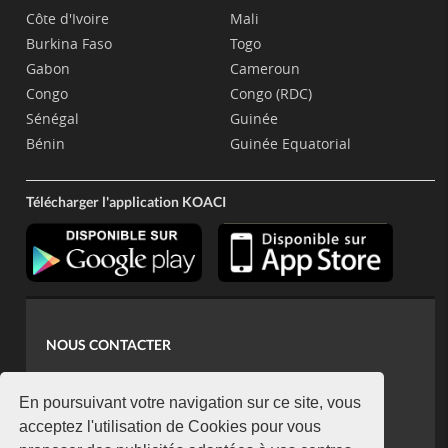
Côte d'Ivoire
Mali
Burkina Faso
Togo
Gabon
Cameroun
Congo
Congo (RDC)
Sénégal
Guinée
Bénin
Guinée Equatorial
Télécharger l'application KOACI
NOUS CONTACTER
contact@koaci.com
koaci@yahoo.fr
En poursuivant votre navigation sur ce site, vous
+225 07 08 85 52 93
acceptez l'utilisation de Cookies pour vous