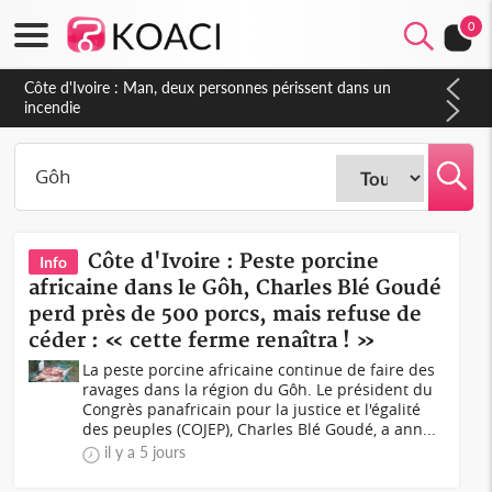
0
Côte d'Ivoire : Séileu, la célébration de la fête nationale
transformée en vaste campagne contre les produits
dépigmentants dangereux
Côte d'Ivoire : Peste porcine
Info
africaine dans le Gôh, Charles Blé Goudé
perd près de 500 porcs, mais refuse de
céder : « cette ferme renaîtra ! »
La peste porcine africaine continue de faire des
ravages dans la région du Gôh. Le président du
Congrès panafricain pour la justice et l'égalité
des peuples (COJEP), Charles Blé Goudé, a ann...
il y a 5 jours