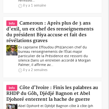
l’émissio...
il y a 1 semaine
Cameroun : Après plus de 3 ans
Info
d'exil, un ex chef des renseignements
du président Biya accuse et fait des
révélations graves
Ex capitaine Effoudou (Ph)L’ancien chef du
bureau renseignements de l’État-major
particulier de la Présidence est ressorti du
silence.Dans un entretien accordé à Morgan
Palmer, il affirme av...
il y a 2 semaines
Côte d'Ivoire : Finis les palabres au
Info
RHDP du Gôh, Djédjé Bagnon et Abel
Djohoré enterrent la hache de guerre
Abel Djohoré et Djédjé Bagnon côte à côte (ph