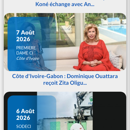
Koné échange avec An...
7 Août
2026
PREMIERE
DAME CI
Côte d'Ivoire
Côte d'Ivoire-Gabon : Dominique Ouattara
reçoit Zita Oligu...
6 Août
2026
SODECI