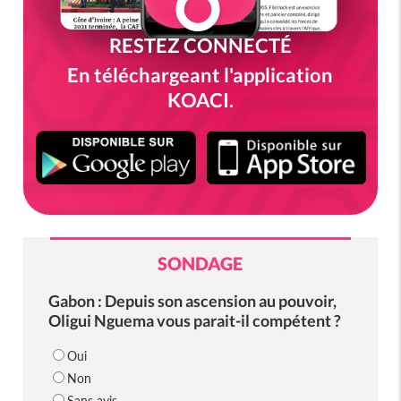
RESTEZ CONNECTÉ
En téléchargeant l'application
KOACI.
SONDAGE
Gabon : Depuis son ascension au pouvoir,
Oligui Nguema vous parait-il compétent ?
Oui
Non
Sans avis