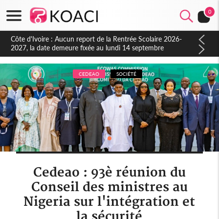
0
Côte d'Ivoire : Indépendance à Blahou, le sous-préfet : « La
fête nous invite à mesurer le chemin parcouru et à renouveler
notre engagement collectif en faveur du développement »
CEDEAO
SOCIÉTÉ
Cedeao : 93è réunion du
Conseil des ministres au
Nigeria sur l'intégration et
la sécurité