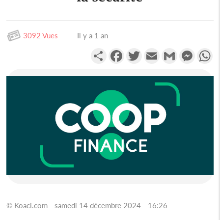
3092 Vues
Il y a 1 an
Partager
Facebook
Twitter
Email
Gmail
Messen
W
© Koaci.com - samedi 14 décembre 2024 - 16:26