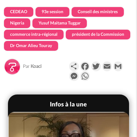
CEDEAO
93e session
Conseil des ministres
Nigeria
Yusuf Maitama Tuggar
commerce intra-régional
président de la Commission
Dr Omar Alieu Touray
Partager
Facebook
Twitter
Email
Gmail
Par
Koaci
Messenger
WhatsApp
Infos à la une