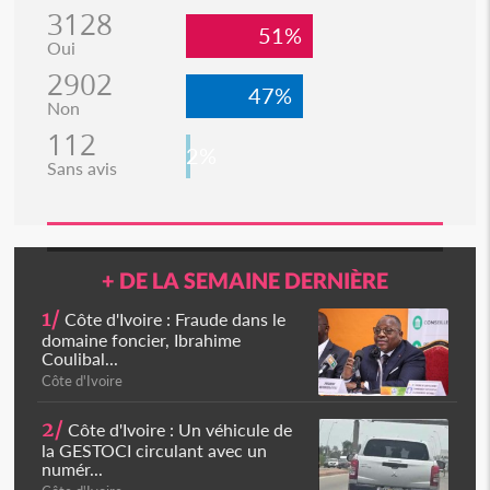
3128
51%
Oui
2902
47%
Non
112
2%
Sans avis
+ DE LA SEMAINE DERNIÈRE
1/
Côte d'Ivoire : Fraude dans le
domaine foncier, Ibrahime
Coulibal...
Côte d'Ivoire
2/
Côte d'Ivoire : Un véhicule de
la GESTOCI circulant avec un
numér...