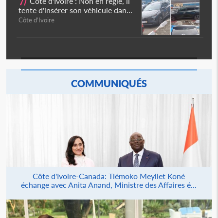
7/
Côte d'Ivoire : Non en règle, il
tente d'insérer son véhicule dan...
Côte d'Ivoire
COMMUNIQUÉS
Côte d'Ivoire-Canada: Tiémoko Meyliet Koné
échange avec Anita Anand, Ministre des Affaires é...