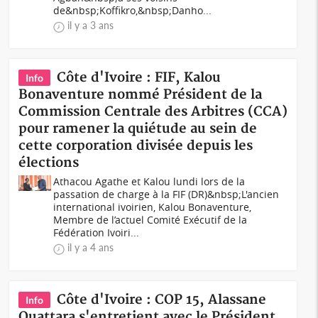
de&nbsp;Koffikro,&nbsp;Danho...
il y a 3 ans
Côte d'Ivoire : FIF, Kalou
Info
Bonaventure nommé Président de la
Commission Centrale des Arbitres (CCA)
pour ramener la quiétude au sein de
cette corporation divisée depuis les
élections
Athacou Agathe et Kalou lundi lors de la
passation de charge à la FIF (DR)&nbsp;L'ancien
international ivoirien, Kalou Bonaventure,
Membre de l’actuel Comité Exécutif de la
Fédération Ivoiri...
il y a 4 ans
Côte d'Ivoire : COP 15, Alassane
Info
Ouattara s'entretient avec le Président