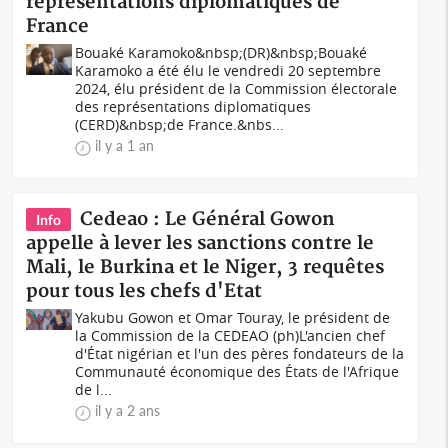
représentations diplomatiques de
France
Bouaké Karamoko&nbsp;(DR)&nbsp;Bouaké
Karamoko a été élu le vendredi 20 septembre
2024, élu président de la Commission électorale
des représentations diplomatiques
(CERD)&nbsp;de France.&nbs...
il y a 1 an
Cedeao : Le Général Gowon
Info
appelle à lever les sanctions contre le
Mali, le Burkina et le Niger, 3 requêtes
pour tous les chefs d'Etat
Yakubu Gowon et Omar Touray, le président de
la Commission de la CEDEAO (ph)L'ancien chef
d'État nigérian et l'un des pères fondateurs de la
Communauté économique des États de l'Afrique
de l...
il y a 2 ans