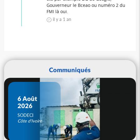
Gouverneur le Bceao ou numéro 2 du
FMI là oui.
il y a 1 an
Communiqués
6 Août
2026
SODECI
Côte d'Ivoire