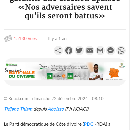
«Nos adversaires savent
qu'ils seront battus»
15130 Vues
Il y a 1 an
Partager
Facebook
Twitter
Email
Gmail
Messen
W
© Koaci.com - dimanche 22 décembre 2024 - 08:10
Tidjane Thiam
depuis
Aboisso
(Ph KOACI)
Le Parti démocratique de Côte d’Ivoire (
PDCI
-RDA) a