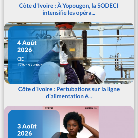
Côte d'Ivoire : À Yopougon, la SODECI
intensifie les opéra...
4 Août
2026
CIE
Côte d'Ivoire
Côte d'Ivoire : Pertubations sur la ligne
d'alimentation é...
3 Août
2026