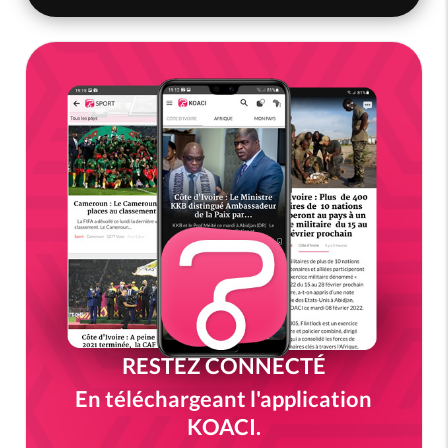
RESTEZ CONNECTÉ
En téléchargeant l'application
KOACI.