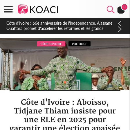
0
Côte d'Ivoire : À Abidjan, Amadou Oury Bah admire le modèle
ivoirien et veut s'en inspirer pour accélérer le développement
de la Guinée
CÔTE D'IVOIRE
POLITIQUE
Côte d'Ivoire : Aboisso,
Tidjane Thiam insiste pour
une RLE en 2025 pour
garantir une élection apaisée