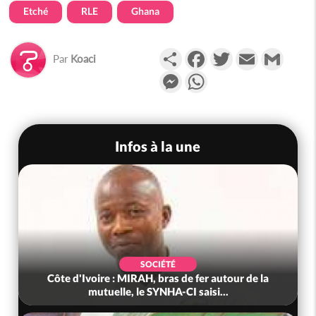
Etché
RLE
Ghana
Partager
Facebook
Twitter
Email
Gmail
Par
Koaci
Messenger
WhatsApp
Infos à la une
POLITIQUE
'Ivoire : Fête nationale, Alassane
Côte d'Ivoire 
tara accorde la grâce à 4 661...
tonnes de ca