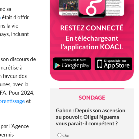
imé sa
n
était d’offrir
ns la vie
RESTEZ CONNECTÉ
pays, incluant
En téléchargeant
l'application KOACI.
 son discours de
ncrétise à
n faveur des
unes, avec la
FCFA. Pour 2024,
SONDAGE
rentissage
et
Gabon : Depuis son ascension
au pouvoir, Oligui Nguema
vous parait-il compétent ?
 par l’Agence
permis
Oui