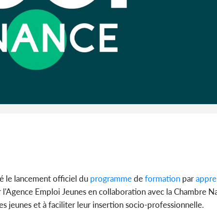
Alassane 
la gr
Côte 
anni
l'indépe
Ouatt
le lancement officiel du
programme
de
formation
par
appre
par l'Agence Emploi Jeunes en collaboration avec la Chambre N
s jeunes et à faciliter leur insertion socio-professionnelle.