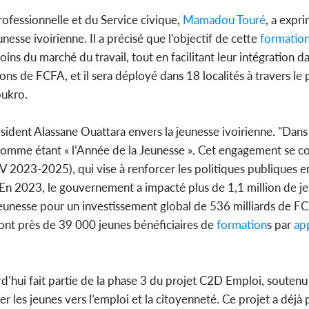
rofessionnelle et du Service civique,
Mamadou Touré
, a expr
unesse ivoirienne. Il a précisé que l'objectif de cette
formatio
s du marché du travail, tout en facilitant leur intégration da
ons de FCFA, et il sera déployé dans 18 localités à travers le 
oukro.
ident Alassane Ouattara envers la jeunesse ivoirienne. "Dans
comme étant « l’Année de la Jeunesse ». Cet engagement se co
023-2025), qui vise à renforcer les politiques publiques e
En 2023, le gouvernement a impacté plus de 1,1 million de je
e jeunesse pour un investissement global de 536 milliards de 
dont près de 39 000 jeunes bénéficiaires de
formation
s par
app
d’hui fait partie de la phase 3 du projet C2D Emploi, soutenu
les jeunes vers l’emploi et la citoyenneté. Ce projet a déjà 