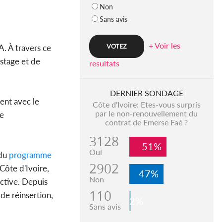
Non
Sans avis
+ Voir les
. À travers ce
 stage et de
resultats
DERNIER SONDAGE
ent avec le
Côte d'Ivoire: Etes-vous surpris
par le non-renouvellement du
de
contrat de Emerse Faé ?
3128
51%
Oui
du
programme
2902
Côte d'Ivoire,
47%
Non
active. Depuis
110
de réinsertion,
2%
Sans avis