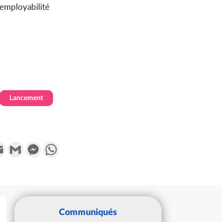
’employabilité
Lancement
k
tter
Email
Gmail
Messenger
WhatsApp
Communiqués