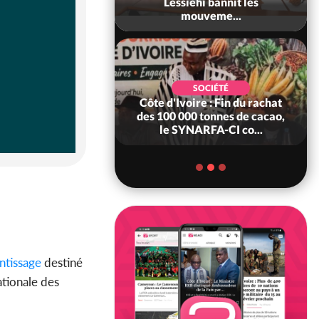
Ouattara accorde
Lessiehi bannit les
âce à 4 661...
mouveme...
POLITIQUE
d'Ivoire : 66è
SOCIÉTÉ
versaire de
Côte d'Ivoire : Fin du rachat
ndance, Alassane
des 100 000 tonnes de cacao,
ara prome...
le SYNARFA-CI co...
ntissage
destiné
ationale des