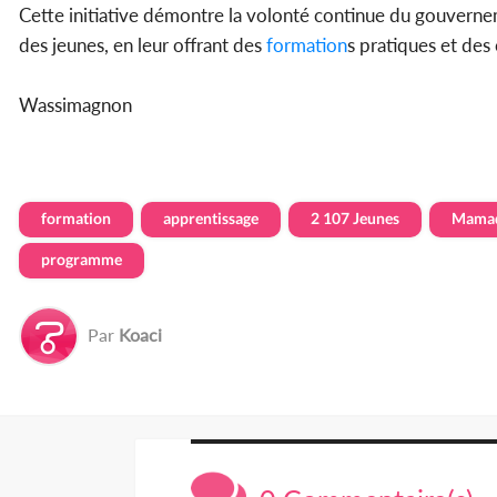
Cette initiative démontre la volonté continue du gouvernem
des jeunes, en leur offrant des
formation
s pratiques et des
Wassimagnon
formation
apprentissage
2 107 Jeunes
Mamad
programme
Par
Koaci