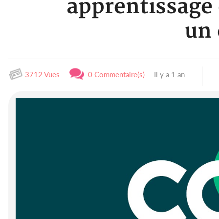
apprentissage 
un 
3712 Vues
0 Commentaire(s)
Il y a 1 an