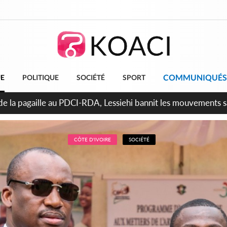
COMMUNIQUÉS
UE
POLITIQUE
SOCIÉTÉ
SPORT
attara promet des sanctions contre les déguerpissements illég
CÔTE D'IVOIRE
SOCIÉTÉ