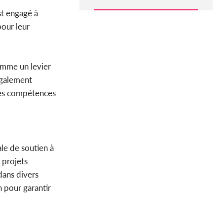
st engagé à
our leur
omme un levier
également
des compétences
ale de soutien à
 projets
dans divers
n pour garantir