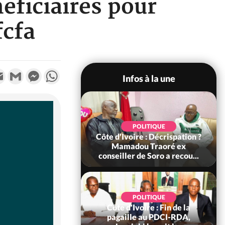
éficiaires pour
fcfa
k
tter
Email
Gmail
Messenger
WhatsApp
Infos à la une
SOCIÉTÉ
POLITIQUE
voire : Ouattara
Côte d'Ivoire : Décrispation ?
 sanctions contre
Mamadou Traoré ex
erpissements i...
conseiller de Soro a recou...
POLITIQUE
Côte d'Ivoire : Fin de la
POLITIQUE
re : Fête nationale,
pagaille au PDCI-RDA,