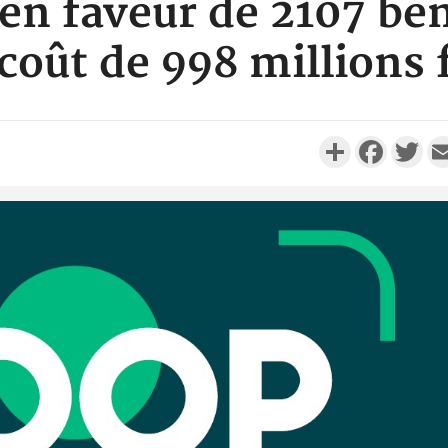
en faveur de 2107 bén
coût de 998 millions 
Partager
Faceboo
Twi
Côte d'I
promet des
les dégu
Côte d'Ivoi