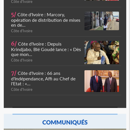
Côte d'Ivoire
5/
Côte d'Ivoire : Marcory,
opération de distribution de mises
en de...
Côte d'Ivoire
6/
Côte d'Ivoire : Depuis
Krindjabo, Blé Goudé lance : « Dès
que mon...
Côte d'Ivoire
7/
Côte d'Ivoire : 66 ans
d'Indépendance, Affi au Chef de
l'Etat : «...
Côte d'Ivoire
COMMUNIQUÉS