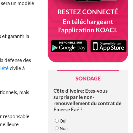
on sera un modèle
RESTEZ CONNECTÉ
En téléchargeant
l'application KOACI.
et garantir la
la défense des
iété
civile à
SONDAGE
Côte d'Ivoire: Etes-vous
tionnels, mais
surpris par le non-
renouvellement du contrat de
Emerse Faé ?
r responsable
Oui
meilleure
Non