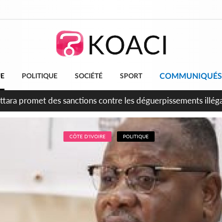
COMMUNIQUÉS
UE
POLITIQUE
SOCIÉTÉ
SPORT
 anniversaire de l'indépendance, Alassane Ouattara promet d'a
ents pour une nation plus forte et plus prospère
CÔTE D'IVOIRE
POLITIQUE