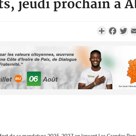
ts, jeudi prochain à A
Partager
Faceboo
Twi
Côte d'I
promet des
les dégu
Côte d'Ivoi
Alassane 
la gr
fort de sa mandature 2025-2027 en lançant Les Grandes Ren