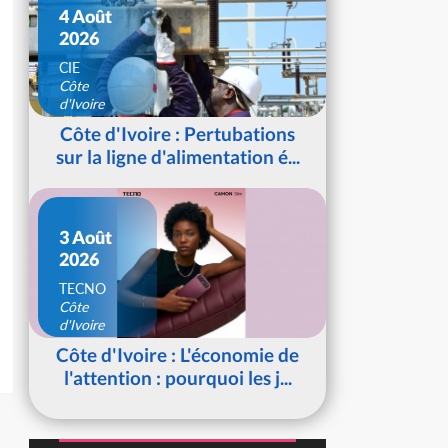
4 Août
2026
CIE
Côte
d'Ivoire
Côte d'Ivoire : Pertubations
sur la ligne d'alimentation é...
3 Août
2026
TECNO
Côte
d'Ivoire
Côte d'Ivoire : L'économie de
l'attention : pourquoi les j...