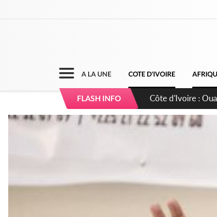
A LA UNE
COTE D'IVOIRE
AFRIQ
Côte d'Ivoire : 66è
FLASH INFO
grands investissem