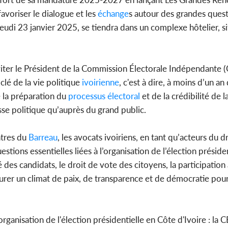
avoriser le dialogue et les
échange
s autour des grandes quest
jeudi 23 janvier 2025, se tiendra dans un complexe hôtelier, s
Côte 
anni
l'indépe
Ouatt
viter le Président de la Commission Électorale Indépendante (
lé de la vie politique
ivoirienne
, c'est à dire, à moins d’un an
 la préparation du
processus
électoral
et de la crédibilité de 
asse politique qu’auprès du grand public.
tres du
Barreau
, les avocats ivoiriens, en tant qu’acteurs du dr
stions essentielles liées à l’organisation de l’élection présiden
é des candidats, le droit de vote des citoyens, la participation
ssurer un climat de paix, de transparence et de démocratie pou
 organisation de l'élection présidentielle en Côte d'Ivoire : la C