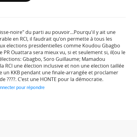
isse-noire" du parti au pouvoir...Pourqu'il y ait une
rable en RCI, il faudrait qu'on permette á tous les
 aux elections presidentielles comme Koudou Gbagbo
Le PR Ouattara sera mieux vu, si et seulement si, il(ou le
x élections: Gbagbo, Soro Guillaume; Mamadou
t a la RCI une élection inclusive et non une election taillée
 un KKB pendant une finale-arrangée et proclamer
e ????. C'est une HONTE pour la démocratie.
nnecter pour répondre