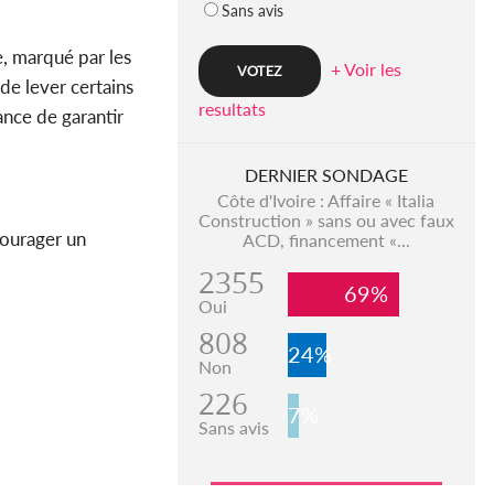
Sans avis
e, marqué par les
+ Voir les
de lever certains
resultats
ance de garantir
DERNIER SONDAGE
Côte d'Ivoire : Affaire « Italia
Construction » sans ou avec faux
courager un
ACD, financement «...
2355
69%
Oui
808
24%
Non
226
7%
Sans avis