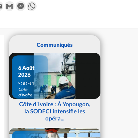
k
tter
Email
Gmail
Messenger
WhatsApp
Communiqués
6 Août
2026
SODECI
Côte
d'Ivoire
Côte d'Ivoire : À Yopougon,
la SODECI intensifie les
opéra...