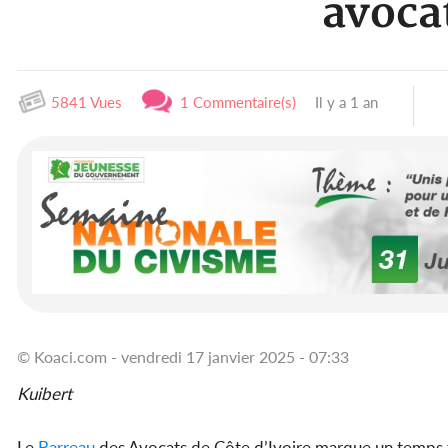
avoca
5841 Vues
1 Commentaire(s)
Il y a 1 an
© Koaci.com - vendredi 17 janvier 2025 - 07:33
Kuibert
Le
Barreau
des Avocats de Côte d’Ivoire marque un temps 