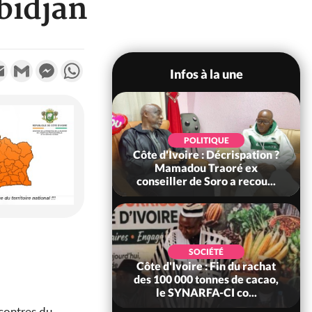
bidjan
k
tter
Email
Gmail
Messenger
WhatsApp
Infos à la une
SOCIÉTÉ
POLITIQUE
voire : Ouattara
Côte d'Ivoire : Décrispation ?
 sanctions contre
Mamadou Traoré ex
erpissements i...
conseiller de Soro a recou...
POLITIQUE
SOCIÉTÉ
re : Fête nationale,
Côte d'Ivoire : Fin du rachat
Ouattara accorde
des 100 000 tonnes de cacao,
âce à 4 661...
le SYNARFA-CI co...
contres du