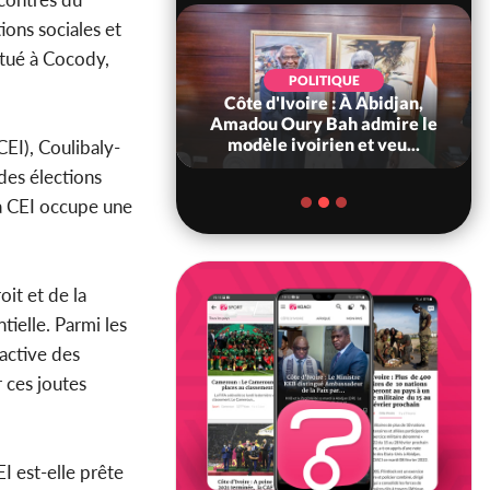
ions sociales et
itué à Cocody,
POLITIQUE
d'Ivoire : 66è
POLITIQUE
versaire de
Côte d'Ivoire : À Abidjan,
ndance, Alassane
Amadou Oury Bah admire le
ara prome...
modèle ivoirien et veu...
CEI), Coulibaly-
 des élections
la CEI occupe une
oit et de la
tielle. Parmi les
 active des
r ces joutes
EI est-elle prête