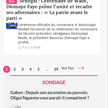
Sénégal : Centenaire de Wade,
Info
Diomaye Faye prône l'unité et recadre
ses adversaires : « La patrie avant le
parti »
Cérémonie officielle du centenaire d' Abdoulaye
WadeÀ l’occasion de la célébration du centenaire
de l’ancien président sénégalais Abdoulaye
Wade, le président Bassirou Diomaye Faye a
profité...
il y a 2 mois
Voir Plus
1
2
3
4
5
...
39
SONDAGE
Gabon : Depuis son ascension au pouvoir,
Oligui Nguema vous parait-il compétent ?
Oui