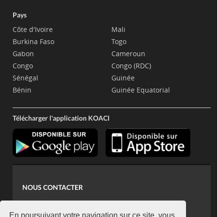
Pays
Côte d'Ivoire
Mali
Burkina Faso
Togo
Gabon
Cameroun
Congo
Congo (RDC)
Sénégal
Guinée
Bénin
Guinée Equatorial
Télécharger l'application KOACI
NOUS CONTACTER
contact@koaci.com
En poursuivant votre navigation sur ce site, vous