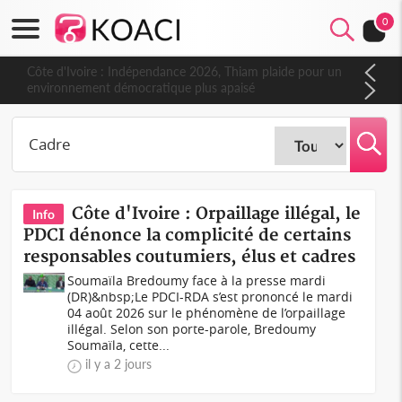
0
Côte d'Ivoire : Indépendance 2026, Thiam plaide pour un
environnement démocratique plus apaisé
Côte d'Ivoire : Orpaillage illégal, le
Info
PDCI dénonce la complicité de certains
responsables coutumiers, élus et cadres
Soumaïla Bredoumy face à la presse mardi
(DR)&nbsp;Le PDCI-RDA s’est prononcé le mardi
04 août 2026 sur le phénomène de l’orpaillage
illégal. Selon son porte-parole, Bredoumy
Soumaïla, cette...
il y a 2 jours