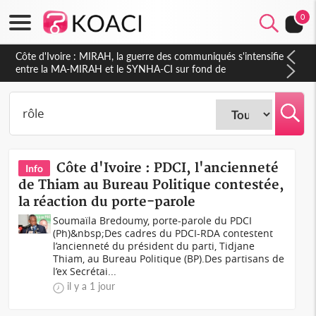
0
Côte d'Ivoire : Indépendance 2026, Thiam plaide pour un
environnement démocratique plus apaisé
Côte d'Ivoire : PDCI, l'ancienneté
Info
de Thiam au Bureau Politique contestée,
la réaction du porte-parole
Soumaïla Bredoumy, porte-parole du PDCI
(Ph)&nbsp;Des cadres du PDCI-RDA contestent
l’ancienneté du président du parti, Tidjane
Thiam, au Bureau Politique (BP).Des partisans de
l’ex Secrétai...
il y a 1 jour