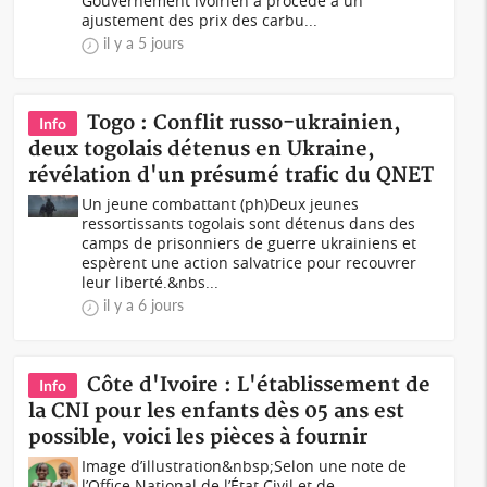
Gouvernement ivoirien a procédé à un
ajustement des prix des carbu...
il y a 5 jours
Togo : Conflit russo-ukrainien,
Info
deux togolais détenus en Ukraine,
révélation d'un présumé trafic du QNET
Un jeune combattant (ph)Deux jeunes
ressortissants togolais sont détenus dans des
camps de prisonniers de guerre ukrainiens et
espèrent une action salvatrice pour recouvrer
leur liberté.&nbs...
il y a 6 jours
Côte d'Ivoire : L'établissement de
Info
la CNI pour les enfants dès 05 ans est
possible, voici les pièces à fournir
Image d’illustration&nbsp;Selon une note de
l’Office National de l’État Civil et de