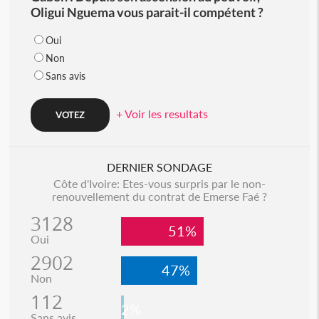
Oligui Nguema vous parait-il compétent ?
Oui
Non
Sans avis
+ Voir les resultats
DERNIER SONDAGE
Côte d'Ivoire: Etes-vous surpris par le non-
renouvellement du contrat de Emerse Faé ?
3128
51%
Oui
2902
47%
Non
112
2%
Sans avis