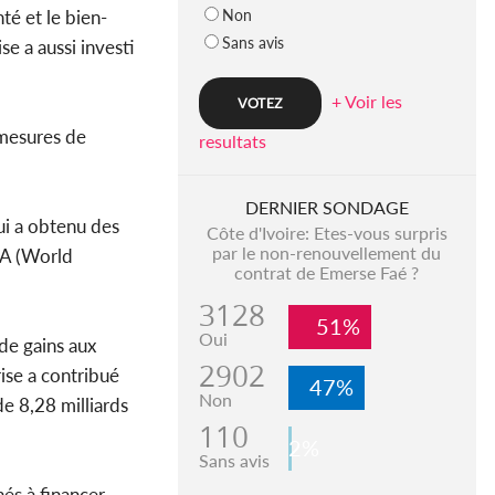
Non
anté et le bien-
Sans avis
e a aussi investi
+ Voir les
 mesures de
resultats
DERNIER SONDAGE
ui a obtenu des
Côte d'Ivoire: Etes-vous surpris
par le non-renouvellement du
WLA (World
contrat de Emerse Faé ?
3128
51%
Oui
de gains aux
2902
ise a contribué
47%
Non
e 8,28 milliards
110
2%
Sans avis
és à financer