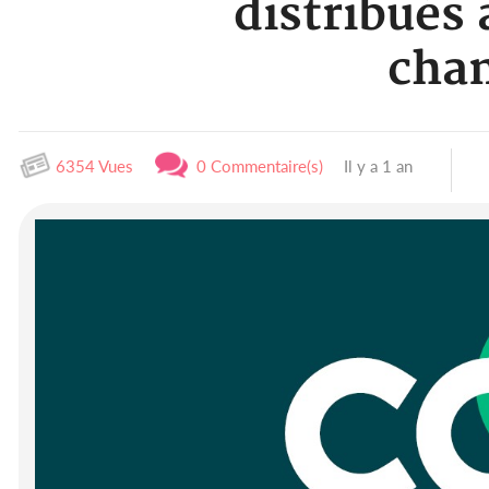
distribués
chan
6354 Vues
0 Commentaire(s)
Il y a 1 an