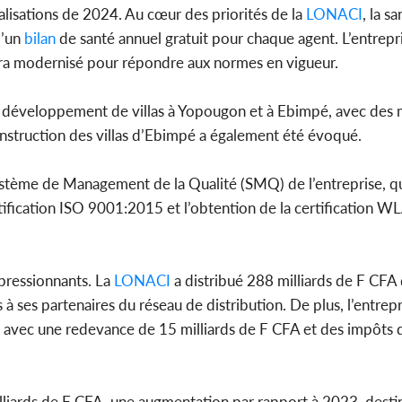
alisations de 2024. Au cœur des priorités de la
LONACI
, la s
d’un
bilan
de santé annuel gratuit pour chaque agent. L’entrepris
 sera modernisé pour répondre aux normes en vigueur.
e développement de villas à Yopougon et à Ebimpé, avec des
construction des villas d’Ebimpé a également été évoqué.
Système de Management de la Qualité (SMQ) de l’entreprise, q
ertification ISO 9001:2015 et l’obtention de la certification 
pressionnants. La
LONACI
a distribué 288 milliards de F CFA 
 ses partenaires du réseau de distribution. De plus, l’entrepr
 avec une redevance de 15 milliards de F CFA et des impôts d
illiards de F CFA, une augmentation par rapport à 2023, destin