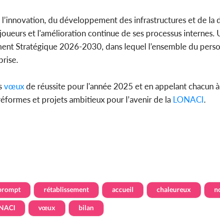
 l’innovation, du développement des infrastructures et de la di
s joueurs et l'amélioration continue de ses processus internes.
nt Stratégique 2026-2030, dans lequel l’ensemble du perso
prise.
s
vœux
de réussite pour l'année 2025 et en appelant chacun à
éformes et projets ambitieux pour l’avenir de la
LONACI
.
prompt
rétablissement
accueil
chaleureux
n
NACI
vœux
bilan