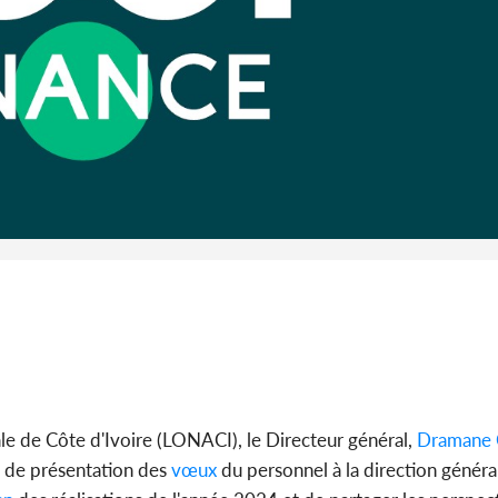
promet des
les dégu
Côte d'Ivoi
Alassane 
la gr
le de Côte d'Ivoire (LONACI), le Directeur général,
Dramane C
e de présentation des
vœux
du personnel à la direction généra