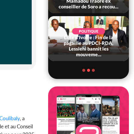
 sanctions contre
Mamadou Traoré ex
erpissements i...
conseiller de Soro a recou...
POLITIQUE
Côte d'Ivoire : Fin de la
POLITIQUE
re : Fête nationale,
pagaille au PDCI-RDA,
Ouattara accorde
Lessiehi bannit les
âce à 4 661...
mouveme...
oulibaly
, a
le et au Conseil