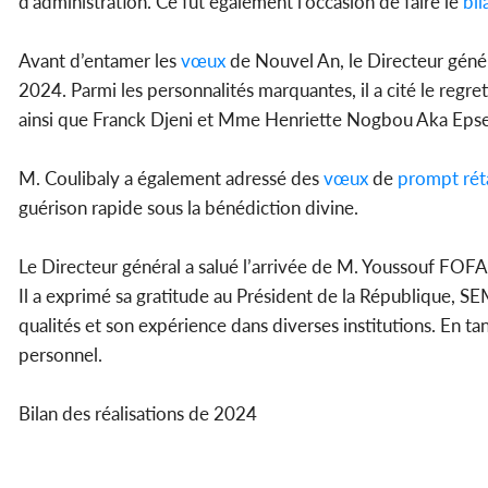
d'administration. Ce fut également l'occasion de faire le
bil
Avant d’entamer les
vœux
de Nouvel An, le Directeur géné
2024. Parmi les personnalités marquantes, il a cité le regr
ainsi que Franck Djeni et Mme Henriette Nogbou Aka Epse 
M. Coulibaly a également adressé des
vœux
de
prompt
rét
guérison rapide sous la bénédiction divine.
Le Directeur général a salué l’arrivée de M. Youssouf FOF
Il a exprimé sa gratitude au Président de la République, 
qualités et son expérience dans diverses institutions. En ta
personnel.
Bilan des réalisations de 2024