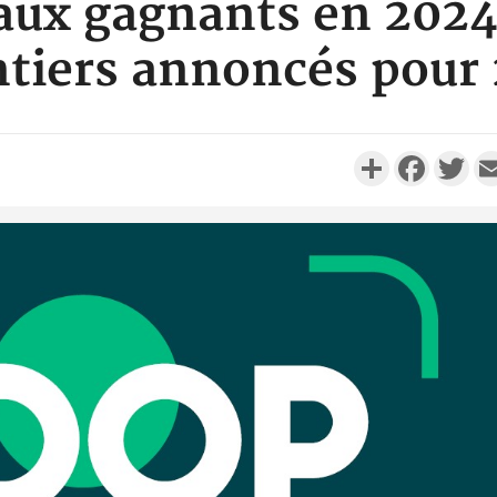
 aux gagnants en 2024
tiers annoncés pour
Partager
Faceboo
Twi
Camero
d'absenc
Iyodi ap
Côte d'I