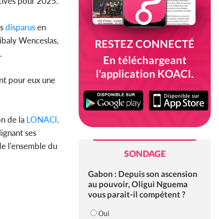
ctives pour 2025.
s
disparus
en
libaly Wenceslas,
RESTEZ CONNECTÉ
.
En téléchargeant
l'application KOACI.
ant pour eux une
n de la
LONACI
.
ignant ses
e l'ensemble du
SONDAGE
Gabon : Depuis son ascension
au pouvoir, Oligui Nguema
vous parait-il compétent ?
Oui