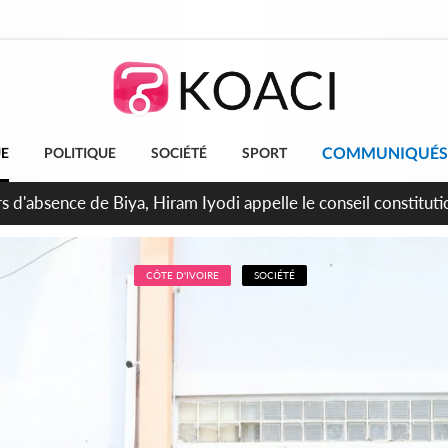
COMMUNIQUÉS
UE
POLITIQUE
SOCIÉTÉ
SPORT
n de la pagaille au PDCI-RDA, Lessiehi bannit les mouvements 
CÔTE D'IVOIRE
SOCIÉTÉ