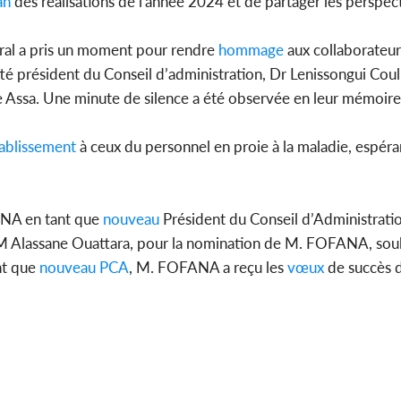
an
des réalisations de l'année 2024 et de partager les perspe
ral a pris un moment pour rendre
hommage
aux collaborateur
etté président du Conseil d’administration, Dr Lenissongui Cou
Assa. Une minute de silence a été observée en leur mémoire
ablissement
à ceux du personnel en proie à la maladie, espér
ANA en tant que
nouveau
Président du Conseil d’Administratio
SEM Alassane Ouattara, pour la nomination de M. FOFANA, soul
nt que
nouveau
PCA
, M. FOFANA a reçu les
vœux
de succès d