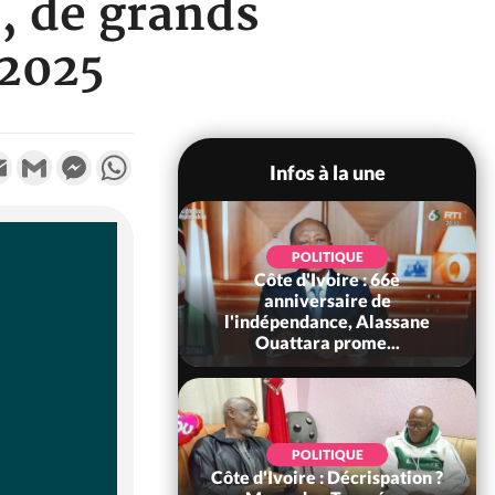
, de grands
 2025
k
tter
Email
Gmail
Messenger
WhatsApp
Infos à la une
POLITIQUE
POLITIQUE
un : 61 jours
Côte d'Ivoire : 66è
e de Biya, Hiram
anniversaire de
pelle le conseil
l'indépendance, Alassane
const...
Ouattara prome...
SOCIÉTÉ
POLITIQUE
voire : Ouattara
Côte d'Ivoire : Décrispation ?