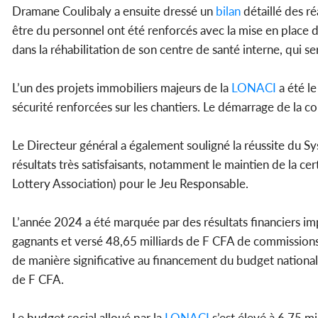
Dramane Coulibaly a ensuite dressé un
bilan
détaillé des ré
être du personnel ont été renforcés avec la mise en place 
dans la réhabilitation de son centre de santé interne, qui
L’un des projets immobiliers majeurs de la
LONACI
a été l
sécurité renforcées sur les chantiers. Le démarrage de la 
Le Directeur général a également souligné la réussite du 
résultats très satisfaisants, notamment le maintien de la c
Lottery Association) pour le Jeu Responsable.
L’année 2024 a été marquée par des résultats financiers im
gagnants et versé 48,65 milliards de F CFA de commissions à
de manière significative au financement du budget national
de F CFA.
Le budget social alloué par la
LONACI
s’est élevé à 6,75 m