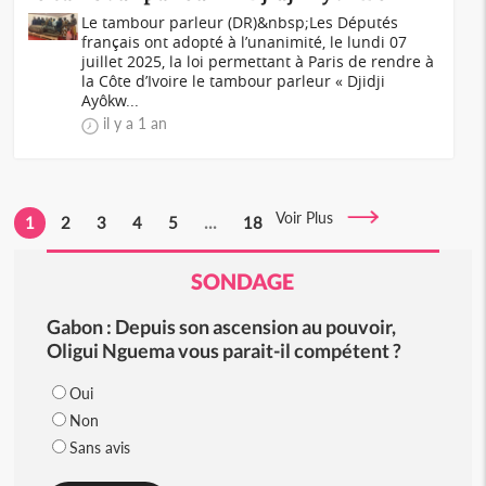
Le tambour parleur (DR)&nbsp;Les Députés
français ont adopté à l’unanimité, le lundi 07
juillet 2025, la loi permettant à Paris de rendre à
la Côte d’Ivoire le tambour parleur « Djidji
Ayôkw...
il y a 1 an
Voir Plus
1
2
3
4
5
...
18
SONDAGE
Gabon : Depuis son ascension au pouvoir,
Oligui Nguema vous parait-il compétent ?
Oui
Non
Sans avis