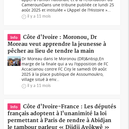
CamerounDans une tribune publiée ce lundi 25
août 2025 et intitulée « L’Appel de l’Histoire »...
il y a 11 mois
Côte d'Ivoire : Moronou, Dr
Info
Moreau veut apprendre la jeunesse à
pêcher au lieu de tendre la main
Dr Moreau dans le Moronou (DR)&nbsp;En
marge de la finale qui a vu l'opposition de FC
Accacianou contre FC City le samedi 09 août
2025 à la place publique de Assoumoukro,
village situé à env...
il y a 11 mois
Côte d'Ivoire-France : Les députés
Info
français adoptent à l'unanimité la loi
permettant à Paris de rendre à Abidjan
le tambour parleur « Djidji Ayôkwê »