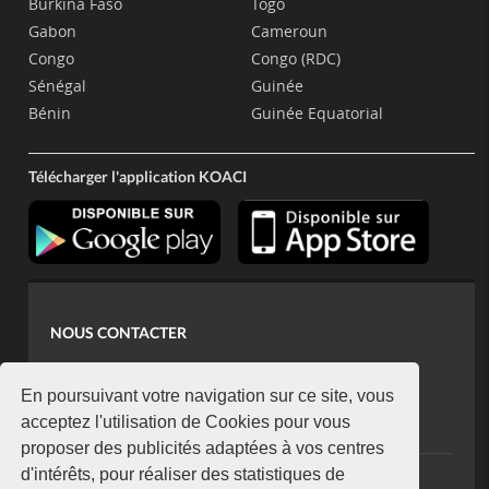
Burkina Faso
Togo
Gabon
Cameroun
Congo
Congo (RDC)
Sénégal
Guinée
Bénin
Guinée Equatorial
Télécharger l'application KOACI
NOUS CONTACTER
contact@koaci.com
koaci@yahoo.fr
En poursuivant votre navigation sur ce site, vous
+225 07 08 85 52 93
acceptez l'utilisation de Cookies pour vous
proposer des publicités adaptées à vos centres
d'intérêts, pour réaliser des statistiques de