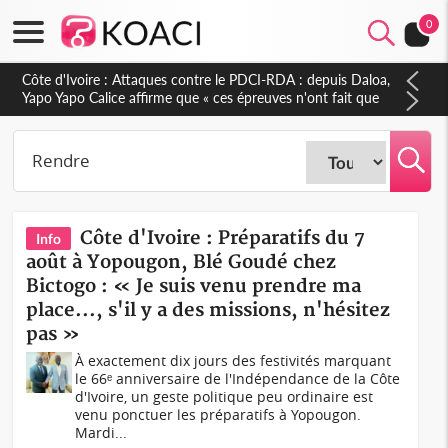
0
Côte d'Ivoire : Le Colonel-Major Fofié Kouakou est décédé,
l'armée perd une figure de la 2e Région militaire
Côte d'Ivoire : Préparatifs du 7
Info
août à Yopougon, Blé Goudé chez
Bictogo : « Je suis venu prendre ma
place..., s'il y a des missions, n'hésitez
pas »
À exactement dix jours des festivités marquant
le 66ᵉ anniversaire de l'Indépendance de la Côte
d'Ivoire, un geste politique peu ordinaire est
venu ponctuer les préparatifs à Yopougon.
Mardi...