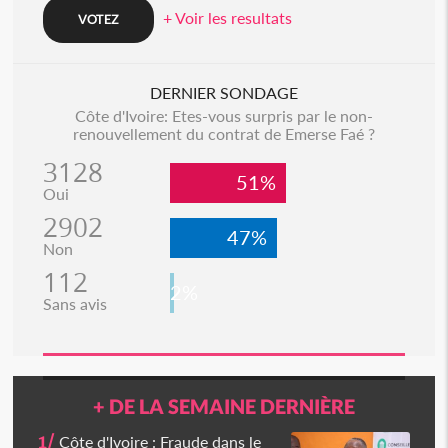
+ Voir les resultats
DERNIER SONDAGE
Côte d'Ivoire: Etes-vous surpris par le non-
renouvellement du contrat de Emerse Faé ?
3128
51%
Oui
2902
47%
Non
112
2%
Sans avis
+ DE LA SEMAINE DERNIÈRE
1/
Côte d'Ivoire : Fraude dans le