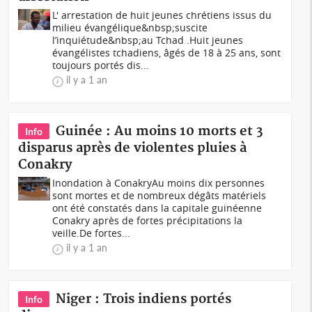
L' arrestation de huit jeunes chrétiens issus du
milieu évangélique&nbsp;suscite
l’inquiétude&nbsp;au Tchad .Huit jeunes
évangélistes tchadiens, âgés de 18 à 25 ans, sont
toujours portés dis...
il y a 1 an
Guinée : Au moins 10 morts et 3
Info
disparus après de violentes pluies à
Conakry
Inondation à ConakryAu moins dix personnes
sont mortes et de nombreux dégâts matériels
ont été constatés dans la capitale guinéenne
Conakry après de fortes précipitations la
veille.De fortes...
il y a 1 an
Niger : Trois indiens portés
Info