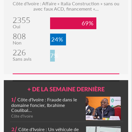
Côte d'Ivoire : Affaire « Italia Construction » sans ou
avec faux ACD, financement «...
2355
69%
Oui
808
24%
Non
226
7%
Sans avis
+ DE LA SEMAINE DERNIÈRE
1/
Côte d'Ivoire : Fraude dans le
domaine foncier, Ibrahime
Coulibal...
Côte d'Ivoire
2/
Côte d'Ivoire : Un véhicule de