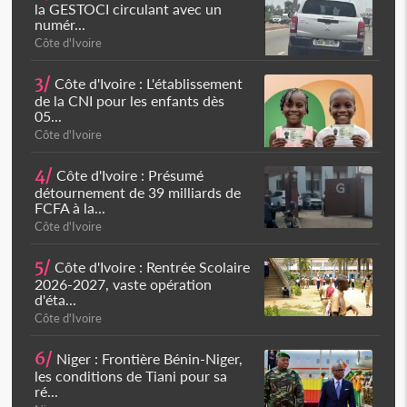
la GESTOCI circulant avec un
numér...
Côte d'Ivoire
3/
Côte d'Ivoire : L'établissement
de la CNI pour les enfants dès
05...
Côte d'Ivoire
4/
Côte d'Ivoire : Présumé
détournement de 39 milliards de
FCFA à la...
Côte d'Ivoire
5/
Côte d'Ivoire : Rentrée Scolaire
2026-2027, vaste opération
d'éta...
Côte d'Ivoire
6/
Niger : Frontière Bénin-Niger,
les conditions de Tiani pour sa
ré...