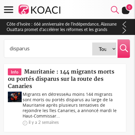
0
Côte d'Ivoire : À Abidjan, Amadou Oury Bah admire le modèle
ivoirien et veut s'en inspirer pour accélérer le développement
de la Guinée
Mauritanie : 144 migrants morts
Info
ou portés disparus sur la route des
Canaries
Migrants en détresseAu moins 144 migrants
sont morts ou portés disparus au large de la
Mauritanie après plusieurs tentatives de
rejoindre les îles Canaries, a annoncé mardi le
Haut-Commissar...
il y a 2 semaines