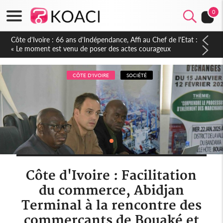
0
Côte d'Ivoire-Burkina : La CCI-BF désire instaurer un échange
constant avec Abidjan pour favoriser l'amélioration continue
de leurs liens avec la plateforme portuaire
CÔTE D'IVOIRE
SOCIÉTÉ
Côte d'Ivoire : Facilitation
du commerce, Abidjan
Terminal à la rencontre des
commerçants de Bouaké et