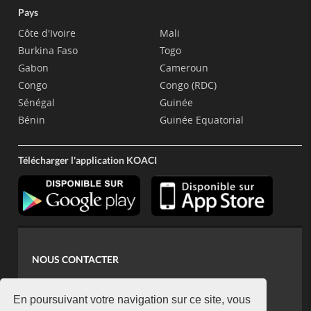
Pays
Côte d'Ivoire
Mali
Burkina Faso
Togo
Gabon
Cameroun
Congo
Congo (RDC)
Sénégal
Guinée
Bénin
Guinée Equatorial
Télécharger l'application KOACI
NOUS CONTACTER
contact@koaci.com
koaci@yahoo.fr
En poursuivant votre navigation sur ce site, vous