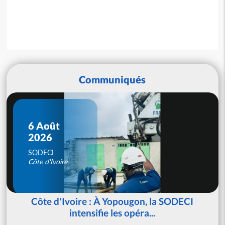
Communiqués
6 Août
2026
SODECI
Côte d'Ivoire
Côte d'Ivoire : À Yopougon, la SODECI
intensifie les opéra...