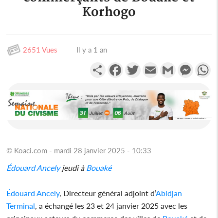
Korhogo
2651 Vues
Il y a 1 an
Partager
Facebook
Twitter
Email
Gmail
Messen
W
© Koaci.com - mardi 28 janvier 2025 - 10:33
Édouard Ancely
jeudi à
Bouaké
Édouard Ancely
, Directeur général adjoint d’
Abidjan
Terminal
, a échangé les 23 et 24 janvier 2025 avec les