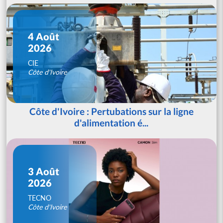
4 Août
2026
CIE
Côte d'Ivoire
Côte d'Ivoire : Pertubations sur la ligne
d'alimentation é...
3 Août
2026
TECNO
Côte d'Ivoire