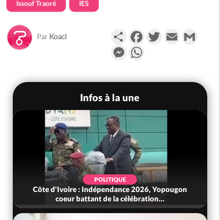
Issouf Traoré
IES
Partager
Facebook
Twitter
Email
Gmail
Par
Koaci
Messenger
WhatsApp
Infos à la une
POLITIQUE
Côte d'Ivoire : Indépendance 2026, Yopougon
coeur battant de la célébration...