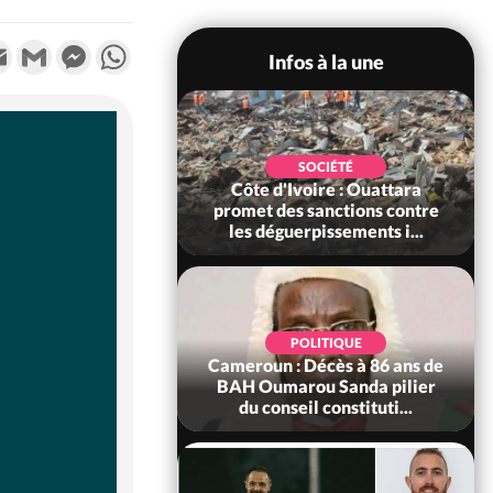
k
tter
Email
Gmail
Messenger
WhatsApp
Infos à la une
POLITIQUE
SOCIÉTÉ
ire : Après le pari
Côte d'Ivoire : Ouattara
 66e anniversaire,
promet des sanctions contre
Bictogo : «...
les déguerpissements i...
POLITIQUE
d'Ivoire : 66e
POLITIQUE
versaire de
Cameroun : Décès à 86 ans de
ance, les Forces de
BAH Oumarou Sanda pilier
fense e...
du conseil constituti...