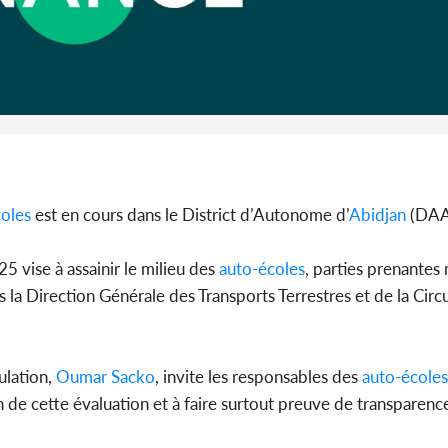
Côte d'I
guerre 
s'intensif
oles
est en cours dans le District d’Autonome d’
Abidjan
(DAA
5 vise à assainir le milieu des
auto-écoles
, parties prenantes
 la Direction Générale des Transports Terrestres et de la Circu
ulation,
Oumar Sacko
, invite les responsables des
auto-écoles
n de cette évaluation et à faire surtout preuve de transparenc