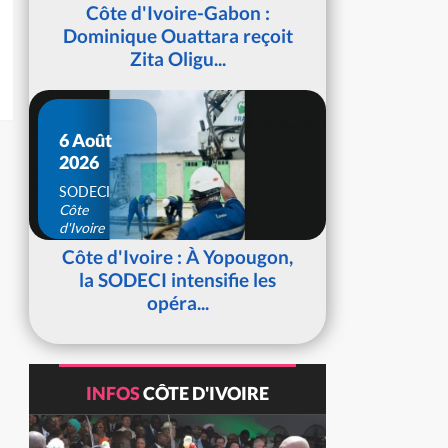
d'Ivoire
Côte d'Ivoire-Gabon :
Dominique Ouattara reçoit
Zita Oligu...
6 Août
2026
SODECI
Côte
d'Ivoire
Côte d'Ivoire : À Yopougon,
la SODECI intensifie les
opéra...
INFOS
CÔTE D'IVOIRE