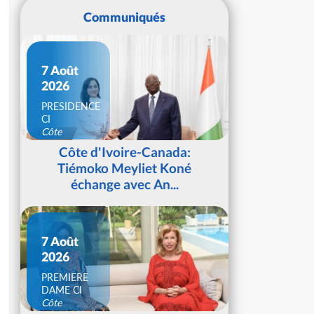
Communiqués
7 Août
2026
PRESIDENCE
CI
Côte
d'Ivoire
Côte d'Ivoire-Canada:
Tiémoko Meyliet Koné
échange avec An...
7 Août
2026
PREMIERE
DAME CI
Côte