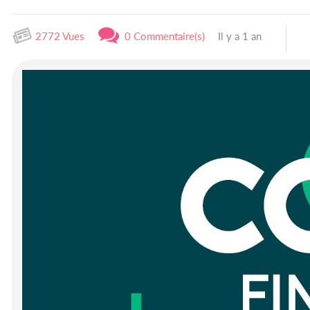
2772 Vues
0 Commentaire(s)
Il y a 1 an