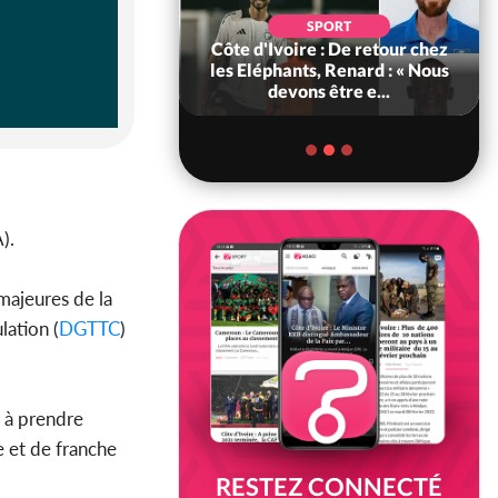
SOCIÉTÉ
SPORT
voire : MIRAH, la
Côte d'Ivoire : De retour chez
des communiqués
les Eléphants, Renard : « Nous
ie entre la MA-M...
devons être e...
).
 majeures de la
lation (
DGTTC
)
à prendre
e et de franche
RESTEZ CONNECTÉ