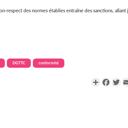
on-respect des normes établies entraîne des sanctions, allant j
DGTTC
conformité
Partager
Faceboo
Twi