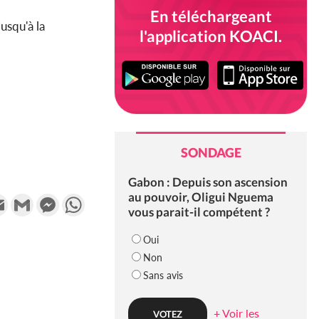
En téléchargeant
usqu'à la
l'application KOACI.
SONDAGE
Gabon : Depuis son ascension
au pouvoir, Oligui Nguema
k
tter
Email
Gmail
Messenger
WhatsApp
vous parait-il compétent ?
Oui
Non
Sans avis
+ Voir les