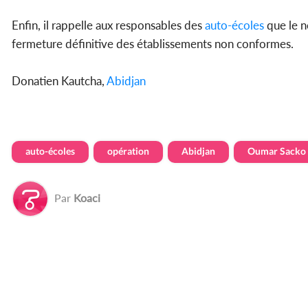
Enfin, il rappelle aux responsables des
auto-écoles
que le n
fermeture définitive des établissements non conformes.
Donatien Kautcha,
Abidjan
auto-écoles
opération
Abidjan
Oumar Sacko
Par
Koaci