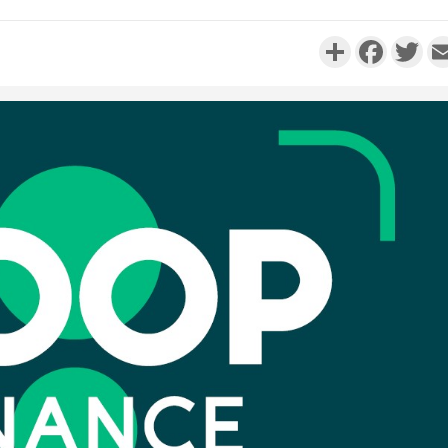
Partager
Faceboo
Twi
Côte d'Ivo
réussi du
Adama 
Côte 
anni
l'Indépend
Dé