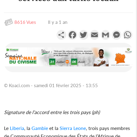
8616 Vues
Il y a 1 an
Partager
Facebook
Twitter
Email
Gmail
Messen
W
© Koaci.com - samedi 01 février 2025 - 13:55
Signature de l’accord entre les trois pays (ph)
Le
Liberia
, la
Gambie
et la
Sierra Leone
, trois pays membres
de Communauté Economique des États de l’Afrique de