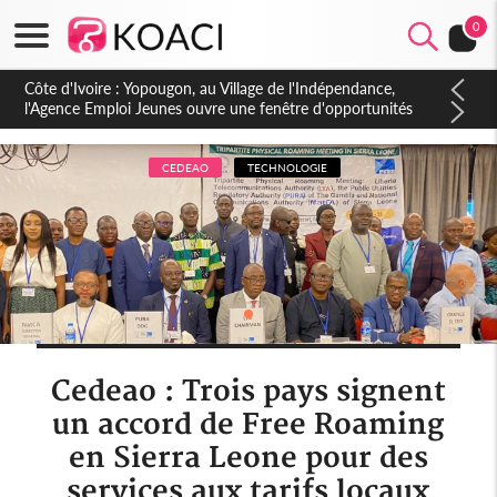
0
Côte d'Ivoire : CHU de Treichville, après la fronde, les agents
contractuels obtiennent un accord avec la direction sur les
arriérés du SMIG 2023
CEDEAO
TECHNOLOGIE
Cedeao : Trois pays signent
un accord de Free Roaming
en Sierra Leone pour des
services aux tarifs locaux