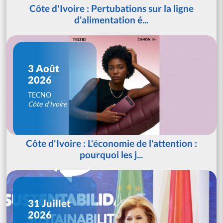
Côte d'Ivoire : Pertubations sur la ligne
d'alimentation é...
3 Août
2026
TECNO
Côte d'Ivoire
Côte d'Ivoire : L'économie de l'attention :
pourquoi les j...
31 Juillet
2026