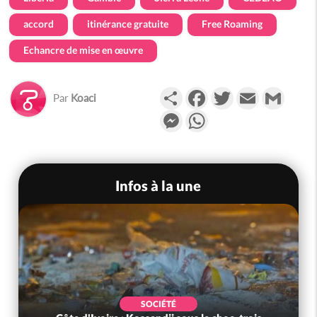
accord
itinérance gratuite
Free Roaming
Echancre de mise en œuvre
Partager
Facebook
Twitter
Email
Gmail
Par
Koaci
Messenger
WhatsApp
Infos à la une
SOCIÉTÉ