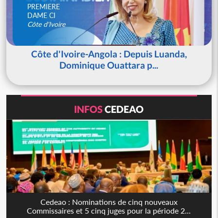
PREMIERE
DAME CI
Côte d'Ivoire
Côte d'Ivoire-Angola : Depuis Luanda,
Dominique Ouattara p...
INFOS
CEDEAO
Cedeao : Nominations de cinq nouveaux
Commissaires et 5 cinq juges pour la période 2...