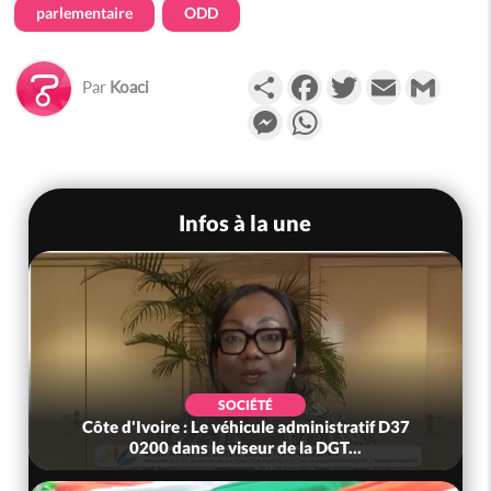
parlementaire
ODD
Partager
Facebook
Twitter
Email
Gmail
Par
Koaci
Messenger
WhatsApp
Infos à la une
SOCIÉTÉ
Côte d'Ivoire : Le véhicule administratif D37
0200 dans le viseur de la DGT...