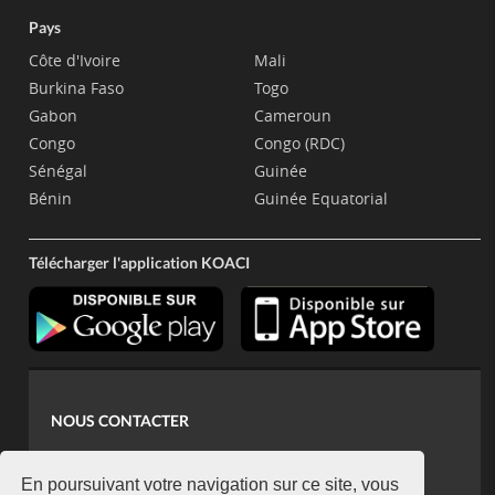
Pays
Côte d'Ivoire
Mali
Burkina Faso
Togo
Gabon
Cameroun
Congo
Congo (RDC)
Sénégal
Guinée
Bénin
Guinée Equatorial
Télécharger l'application KOACI
NOUS CONTACTER
contact@koaci.com
koaci@yahoo.fr
En poursuivant votre navigation sur ce site, vous