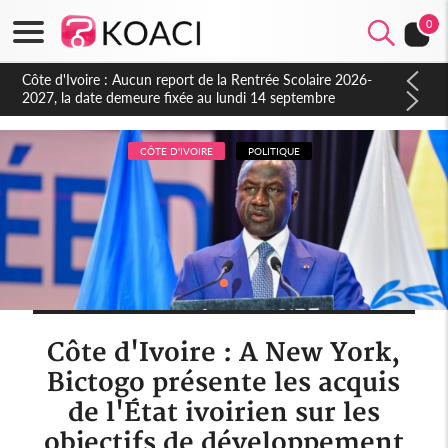
0
Côte d'Ivoire : Indépendance à Blahou, le sous-préfet : « La
fête nous invite à mesurer le chemin parcouru et à renouveler
notre engagement collectif en faveur du développement »
CÔTE D'IVOIRE
POLITIQUE
Côte d'Ivoire : A New York,
Bictogo présente les acquis
de l'État ivoirien sur les
objectifs de développement