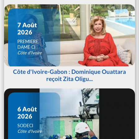
7 Août
2026
PREMIERE
DAME CI
Côte d'Ivoire
Côte d'Ivoire-Gabon : Dominique Ouattara
reçoit Zita Oligu...
6 Août
2026
SODECI
Côte d'Ivoire