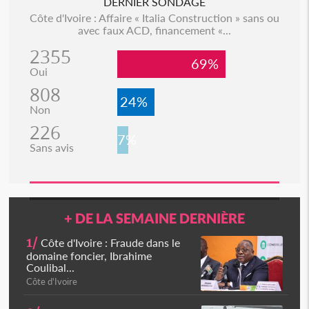
DERNIER SONDAGE
Côte d'Ivoire : Affaire « Italia Construction » sans ou
avec faux ACD, financement «...
2355
69%
Oui
808
24%
Non
226
7%
Sans avis
+ DE LA SEMAINE DERNIÈRE
1/
Côte d'Ivoire : Fraude dans le
domaine foncier, Ibrahime
Coulibal...
Côte d'Ivoire