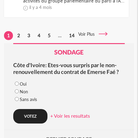
activités du groupe parlementaire du parti à l’A...
il y a 4 mois
Voir Plus
1
2
3
4
5
...
14
SONDAGE
Côte d'Ivoire: Etes-vous surpris par le non-
renouvellement du contrat de Emerse Faé ?
Oui
Non
Sans avis
+ Voir les resultats