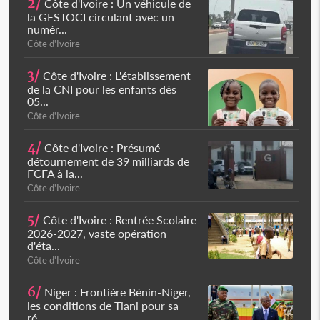
2/
Côte d'Ivoire : Un véhicule de
la GESTOCI circulant avec un
numér...
Côte d'Ivoire
3/
Côte d'Ivoire : L'établissement
de la CNI pour les enfants dès
05...
Côte d'Ivoire
4/
Côte d'Ivoire : Présumé
détournement de 39 milliards de
FCFA à la...
Côte d'Ivoire
5/
Côte d'Ivoire : Rentrée Scolaire
2026-2027, vaste opération
d'éta...
Côte d'Ivoire
6/
Niger : Frontière Bénin-Niger,
les conditions de Tiani pour sa
ré...