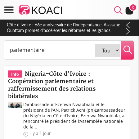
0
Côte d'Ivoire : À Abidjan, Amadou Oury Bah admire le modèle
ivoirien et veut s'en inspirer pour accélérer le développement
de la Guinée
Nigeria-Côte d'Ivoire :
Info
Coopération parlementaire et
raffermissement des relations
bilatérales
L’ambassadeur Ezenwa Nwaobiala et le
président de l’AN, Patrick Achi (ph)L’ambassadeur
du Nigéria en Côte d’Ivoire, Ezenwa Nwaobiala, a
rencontré le président de l’Assemblée nationale
de la...
il y a 1 jour