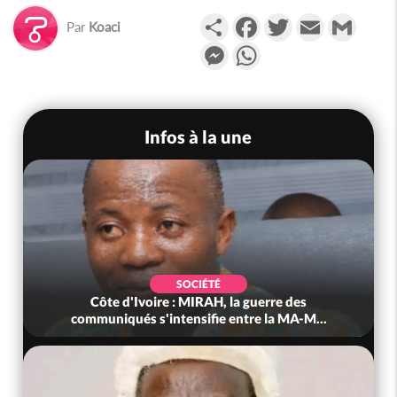
Partager
Facebook
Twitter
Email
Gmail
Par
Koaci
Messenger
WhatsApp
Infos à la une
SOCIÉTÉ
Côte d'Ivoire : MIRAH, la guerre des
communiqués s'intensifie entre la MA-M...