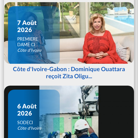
7 Août
2026
PREMIERE
DAME CI
Côte d'Ivoire
Côte d'Ivoire-Gabon : Dominique Ouattara
reçoit Zita Oligu...
6 Août
2026
SODECI
Côte d'Ivoire