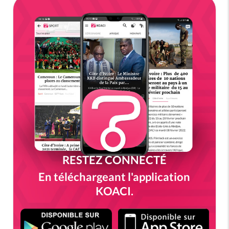
RESTEZ CONNECTÉ
En téléchargeant l'application
KOACI.