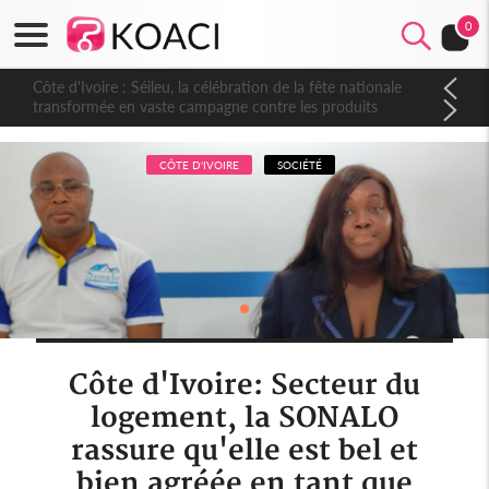
0
Côte d'Ivoire : Séileu, la célébration de la fête nationale
transformée en vaste campagne contre les produits
dépigmentants dangereux
CÔTE D'IVOIRE
SOCIÉTÉ
Côte d'Ivoire: Secteur du
logement, la SONALO
rassure qu'elle est bel et
bien agréée en tant que