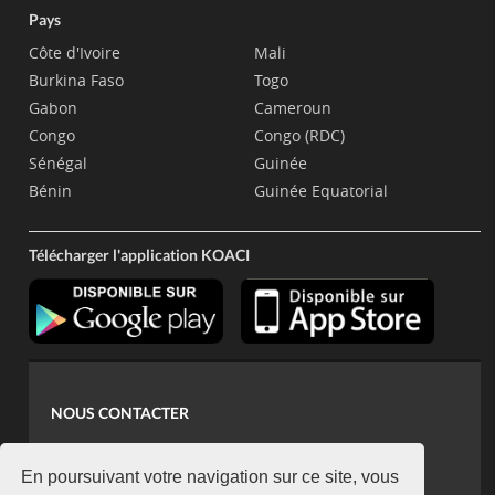
Pays
Côte d'Ivoire
Mali
Burkina Faso
Togo
Gabon
Cameroun
Congo
Congo (RDC)
Sénégal
Guinée
Bénin
Guinée Equatorial
Télécharger l'application KOACI
NOUS CONTACTER
contact@koaci.com
koaci@yahoo.fr
En poursuivant votre navigation sur ce site, vous