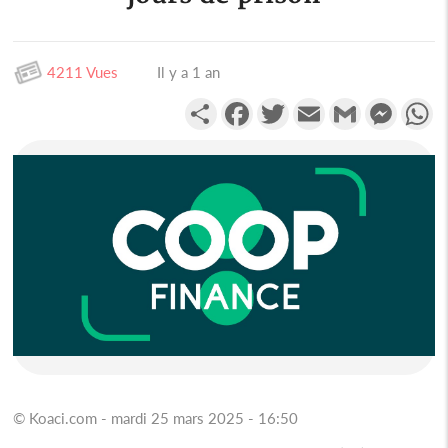
4211 Vues
Il y a 1 an
Partager
Facebook
Twitter
Email
Gmail
Messen
W
© Koaci.com - mardi 25 mars 2025 - 16:50