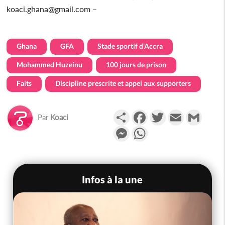
koaci.ghana@gmail.com –
Ghana
GFA
Stade sportif d'Accra
Mohammed Huzeinu
100 jours de prison
Faits
Discipline prescrite et appel aux supporters
Partager
Facebook
Twitter
Email
Gmail
Par
Koaci
Messenger
WhatsApp
Infos à la une