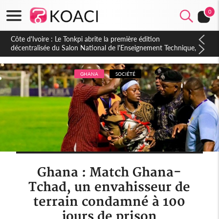
0
Côte d'Ivoire : PPA-CI, Gbagbo délègue une partie de ses
prérogatives de président à 05 cadres, vers sa retraite
politique ?
GHANA
SOCIÉTÉ
Ghana : Match Ghana-
Tchad, un envahisseur de
terrain condamné à 100
jours de prison