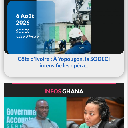
6 Août
2026
SODECI
Côte d'Ivoire
Côte d'Ivoire : À Yopougon, la SODECI
intensifie les opéra...
INFOS
GHANA