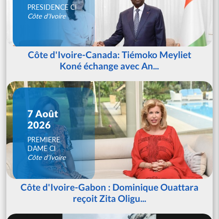
PRESIDENCE CI
Côte d'Ivoire
Côte d'Ivoire-Canada: Tiémoko Meyliet
Koné échange avec An...
7 Août
2026
PREMIERE
DAME CI
Côte d'Ivoire
Côte d'Ivoire-Gabon : Dominique Ouattara
reçoit Zita Oligu...