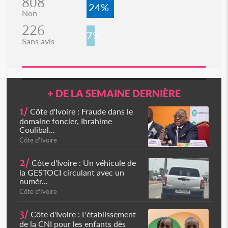
808
24%
Non
226
7%
Sans avis
+ DE LA SEMAINE DERNIÈRE
1/
Côte d'Ivoire : Fraude dans le
domaine foncier, Ibrahime
Coulibal...
Côte d'Ivoire
2/
Côte d'Ivoire : Un véhicule de
la GESTOCI circulant avec un
numér...
Côte d'Ivoire
3/
Côte d'Ivoire : L'établissement
de la CNI pour les enfants dès