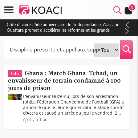
0
Côte d'Ivoire : 66è anniversaire de l'indépendance, Alassane
Ouattara promet d'accélérer les réformes et les grands
investissements pour une nation plus forte et plus prospère
Ghana : Match Ghana-Tchad, un
Info
envahisseur de terrain condamné à 100
jours de prison
L'envahisseur Huzeinu, lors de son arrestation
(ph)La Fédération Ghanéenne de Football (GFA) a
annoncé que le jeune qui envahi le Stade sportif
d'Accra et causé un arrêt du jeu le vendredi 2...
il y a 1 an