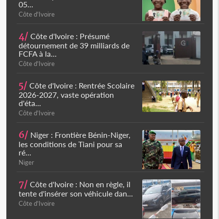
05...
Côte d'Ivoire
4/
Côte d'Ivoire : Présumé
détournement de 39 milliards de
FCFA à la...
Côte d'Ivoire
5/
Côte d'Ivoire : Rentrée Scolaire
2026-2027, vaste opération
d'éta...
Côte d'Ivoire
6/
Niger : Frontière Bénin-Niger,
les conditions de Tiani pour sa
ré...
Niger
7/
Côte d'Ivoire : Non en règle, il
tente d'insérer son véhicule dan...
Côte d'Ivoire