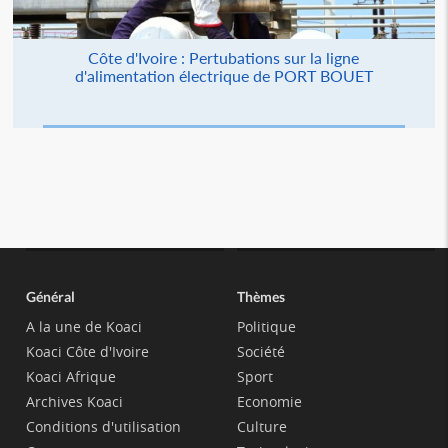
Côte d'Ivoire : Pertubations sur la ligne
d'alimentation électrique de PORT BOUET
Général
Thèmes
A la une de Koaci
Politique
Koaci Côte d'Ivoire
Société
Koaci Afrique
Sport
Archives Koaci
Economie
Conditions d'utilisation
Culture