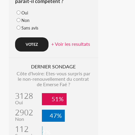
parait-il compétent ?
Oui
Non
Sans avis
+ Voir les resultats
DERNIER SONDAGE
Côte d'Ivoire: Etes-vous surpris par
le non-renouvellement du contrat
de Emerse Faé ?
3128
51%
Oui
2902
47%
Non
112
2%