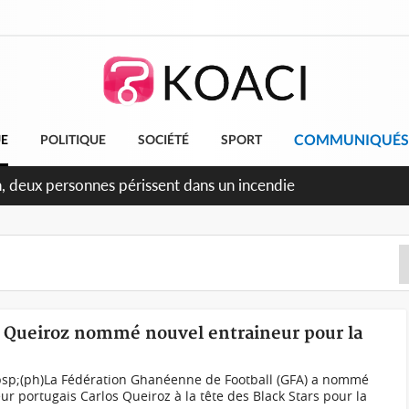
COMMUNIQUÉS
UE
POLITIQUE
SOCIÉTÉ
SPORT
ileu, la célébration de la fête nationale transformée en vaste
angereux
os Queiroz nommé nouvel entraineur pour la
bsp;(ph)La Fédération Ghanéenne de Football (GFA) a nommé
eur portugais Carlos Queiroz à la tête des Black Stars pour la