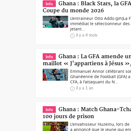
Ghana : Black Stars, la GF
Info
Coupe du monde 2026
L’entraineur Otto Addo (ph)La 
immédiat le sélectionneur des B
jetant...
il y a 4 mois
Ghana : La GFA amende un 
Info
maillot « J'appartiens à Jésus »,
Emmanuel Annor célébrant son 
Ghanéenne de Football (GFA) a
CFA, à l'attaquant du N...
il y a 1 an
Ghana : Match Ghana-Tcha
Info
100 jours de prison
L'envahisseur Huzeinu, lors de
a annoncé que le jeune qui enva