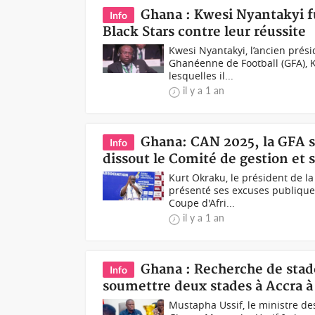
Ghana : Kwesi Nyantakyi f
Info
Black Stars contre leur réussite
Kwesi Nyantakyi, l’ancien prési
Ghanéenne de Football (GFA), K
lesquelles il...
il y a 1 an
Ghana: CAN 2025, la GFA s'
Info
dissout le Comité de gestion et 
Kurt Okraku, le président de l
présenté ses excuses publiques
Coupe d'Afri...
il y a 1 an
Ghana : Recherche de stade
Info
soumettre deux stades à Accra à
Mustapha Ussif, le ministre de