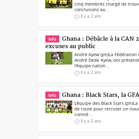
cinq membres chargé de trouve
conclusions au...
il y a 2 ans
Ghana : Débâcle à la CAN 
Info
excuses au public
André Ayew (ph)La Fédération G
André Dede Ayew, ont présent
l'équipe nation...
il y a 2 ans
Ghana : Black Stars, la GF
Info
L’équipe des Black Stars (ph)L
de route pour recruter un nouv
comité...
il y a 2 ans