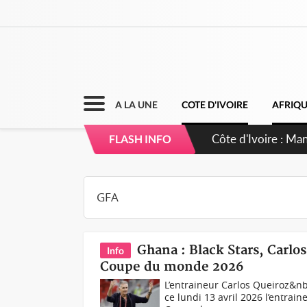
A LA UNE
COTE D'IVOIRE
AFRIQ
Côte d'Ivoire : Sé
FLASH INFO
dépigmentants d
Ghana : Black Stars, Carl
Info
Coupe du monde 2026
L’entraineur Carlos Queiroz&n
ce lundi 13 avril 2026 l’entrain