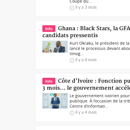
Coupe du...
il y a 3 mois
Ghana : Black Stars, la GF
Info
candidats pressentis
Kurt Okraku, le président de l
lancé le processus devant abou
limog...
il y a 4 mois
Côte d'Ivoire : Fonction pu
Info
3 mois… le gouvernement accélè
Le gouvernement ivoirien pour
publique. À l’occasion de la t
Centre d’informati...
il y a 4 mois