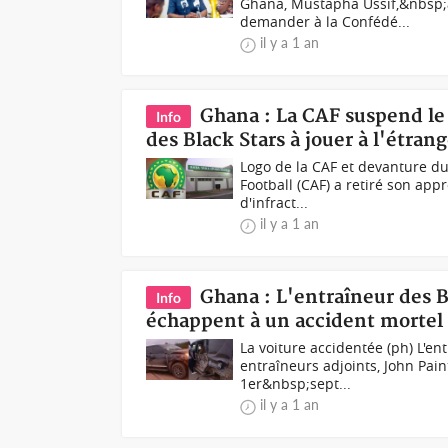
Ghana, Mustapha Ussif,&nbsp;a
demander à la Confédé...
il y a 1 an
Ghana : La CAF suspend le
Info
des Black Stars à jouer à l'étran
Logo de la CAF et devanture d
Football (CAF) a retiré son ap
d'infract...
il y a 1 an
Ghana : L'entraîneur des B
Info
échappent à un accident mortel
La voiture accidentée (ph) L'e
entraîneurs adjoints, John Pai
1er&nbsp;sept...
il y a 1 an