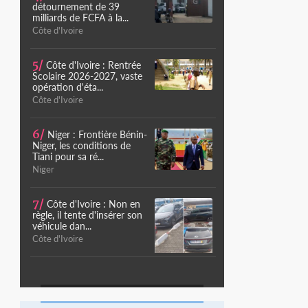
détournement de 39
milliards de FCFA à la...
Côte d'Ivoire
5/
Côte d'Ivoire : Rentrée
Scolaire 2026-2027, vaste
opération d'éta...
Côte d'Ivoire
6/
Niger : Frontière Bénin-
Niger, les conditions de
Tiani pour sa ré...
Niger
7/
Côte d'Ivoire : Non en
règle, il tente d'insérer son
véhicule dan...
Côte d'Ivoire