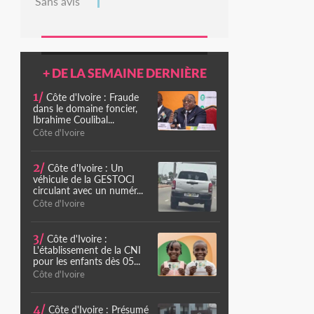
Sans avis
+ DE LA SEMAINE DERNIÈRE
1/
Côte d'Ivoire : Fraude
dans le domaine foncier,
Ibrahime Coulibal...
Côte d'Ivoire
2/
Côte d'Ivoire : Un
véhicule de la GESTOCI
circulant avec un numér...
Côte d'Ivoire
3/
Côte d'Ivoire :
L'établissement de la CNI
pour les enfants dès 05...
Côte d'Ivoire
4/
Côte d'Ivoire : Présumé