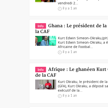
vendredi 2...
il y a 1 an
Ghana : Le président de la
Info
la CAF
Kurt Edwin Simeon-Okraku,(ph)
Kurt Edwin Simeon-Okraku, a é
Africaine de Footbal...
il y a 1 an
Afrique : Le ghanéen Kurt
Info
de la CAF
Kurt Okraku, le président de l
(GFA), Kurt Okraku, a déposé s
exécutif de la...
il y a 1 an