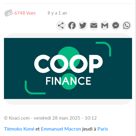
6748 Vues
Il y a 1 an
Partager
Facebook
Twitter
Email
Gmail
Messen
W
© Koaci.com - vendredi 28 mars 2025 - 10:12
Tiémoko Koné
et
Emmanuel Macron
jeudi à
Paris