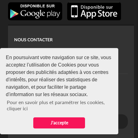
NOUS CONTACTER
contact@koaci.com
koaci@yahoo.fr
En poursuivant votre navigation sur ce site, vous
+225 07 08 85 52 93
acceptez l'utilisation de Cookies pour vous
proposer des publicités adaptées à vos centres
d'intérêts, pour réaliser des statistiques de
NEWSLETTER
navigation, et pour faciliter le partage
Restez connecté via notre newsletter
d'information sur les réseaux sociaux.
S'abonner
Pour en savoir plus et paramétrer les cookies,
Se désabonner
cliquer ici
J'accepte