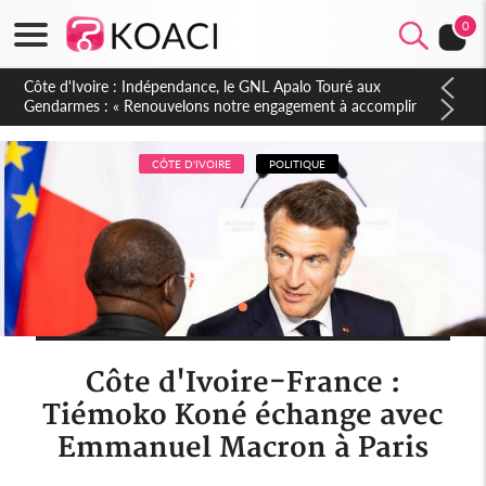
0
Sierra Leone : Un projet de réforme constitutionnelle en
gestation, points clés des amendements, un exclu d'avance
CÔTE D'IVOIRE
POLITIQUE
Côte d'Ivoire-France :
Tiémoko Koné échange avec
Emmanuel Macron à Paris