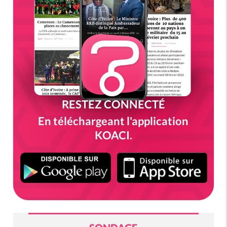
RESTEZ CONNECTÉ
En téléchargeant l'application
KOACI.