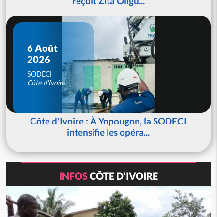
reçoit Zita Oligu...
6 Août
2026
SODECI
Côte d'Ivoire
Côte d'Ivoire : À Yopougon, la SODECI
intensifie les opéra...
INFOS
CÔTE D'IVOIRE