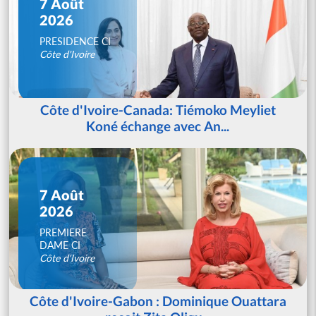
7 Août
2026
PRESIDENCE CI
Côte d'Ivoire
Côte d'Ivoire-Canada: Tiémoko Meyliet
Koné échange avec An...
7 Août
2026
PREMIERE
DAME CI
Côte d'Ivoire
Côte d'Ivoire-Gabon : Dominique Ouattara