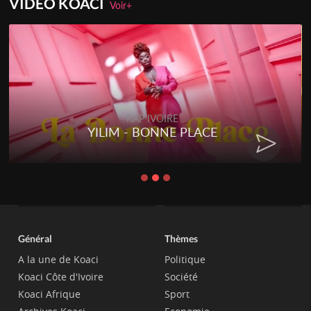
VIDEO KOACI
Voir+
RAP IVOIRE
RENARD BARAKISSA - DOS DE
CHAT
Général
Thèmes
A la une de Koaci
Politique
Koaci Côte d'Ivoire
Société
Koaci Afrique
Sport