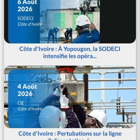
6 Août
2026
SODECI
Côte d'Ivoire
Côte d'Ivoire : À Yopougon, la SODECI
intensifie les opéra...
4 Août
2026
CIE
Côte d'Ivoire
Côte d'Ivoire : Pertubations sur la ligne