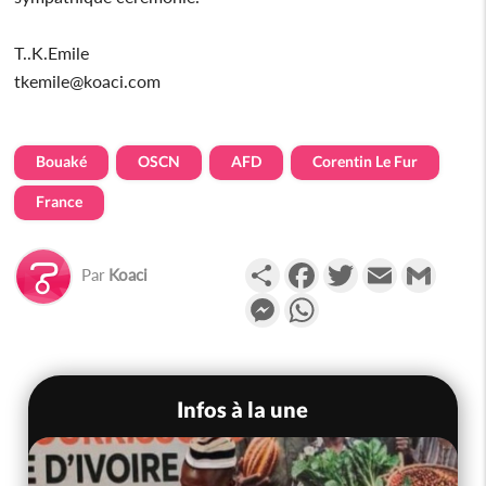
T..K.Emile
tkemile@koaci.com
Bouaké
OSCN
AFD
Corentin Le Fur
France
Partager
Facebook
Twitter
Email
Gmail
Par
Koaci
Messenger
WhatsApp
Infos à la une