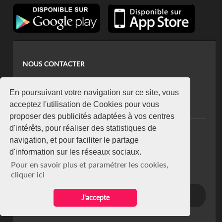
NOUS CONTACTER
contact@koaci.com
koaci@yahoo.fr
En poursuivant votre navigation sur ce site, vous
+225 07 08 85 52 93
acceptez l'utilisation de Cookies pour vous
proposer des publicités adaptées à vos centres
d'intérêts, pour réaliser des statistiques de
NEWSLETTER
navigation, et pour faciliter le partage
Restez connecté via notre newsletter
d'information sur les réseaux sociaux.
S'abonner
Pour en savoir plus et paramétrer les cookies,
Se désabonner
cliquer ici
J'accepte