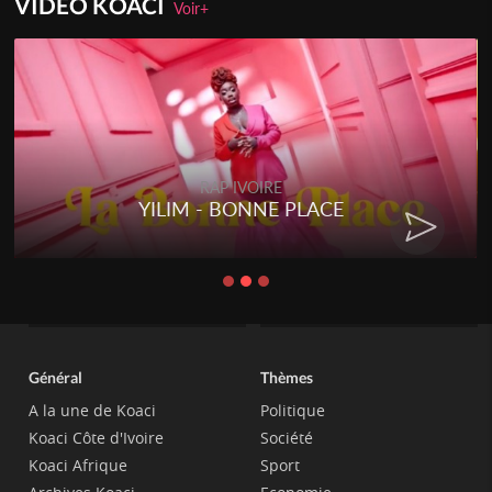
VIDEO KOACI
Voir+
RAP IVOIRE
YILIM - BONNE PLACE
Général
Thèmes
A la une de Koaci
Politique
Koaci Côte d'Ivoire
Société
Koaci Afrique
Sport