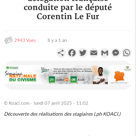
conduite par le député
Corentin Le Fur
2943 Vues
Il y a 1 an
Partager
Facebook
Twitter
Email
Gmail
Messen
W
© Koaci.com - lundi 07 avril 2025 - 11:02
Découverte des réalisations des stagiaires (.ph KOACI.)