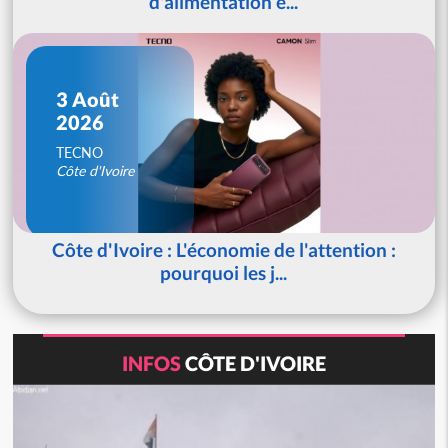
d'alimentation é...
3 Août
2026
TECNO
Côte d'Ivoire
Côte d'Ivoire : L'économie de l'attention :
pourquoi les j...
INFOS
CÔTE D'IVOIRE