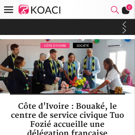
0
Côte d'Ivoire : À Abidjan, Amadou Oury Bah admire le modèle
ivoirien et veut s'en inspirer pour accélérer le développement
de la Guinée
CÔTE D'IVOIRE
SOCIÉTÉ
Côte d'Ivoire : Bouaké, le
centre de service civique Tuo
Fozié accueille une
délégation française