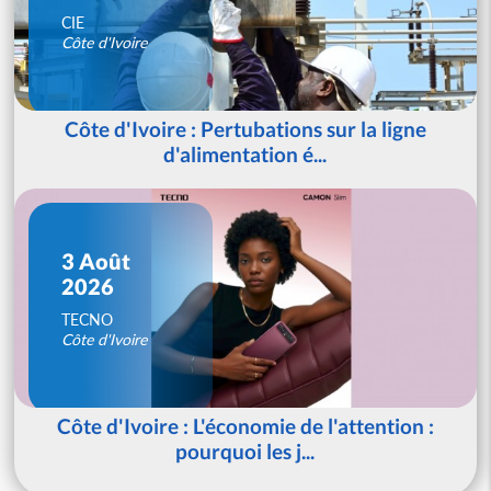
CIE
Côte d'Ivoire
Côte d'Ivoire : Pertubations sur la ligne
d'alimentation é...
3 Août
2026
TECNO
Côte d'Ivoire
Côte d'Ivoire : L'économie de l'attention :
pourquoi les j...