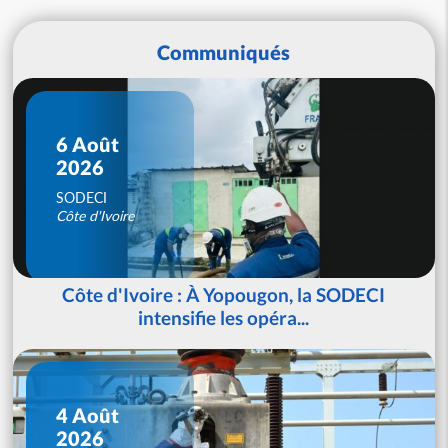
Communiqués
6 Août
2026
SODECI
Côte d'Ivoire
Côte d'Ivoire : À Yopougon, la SODECI
intensifie les opéra...
4 Août
2026