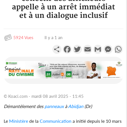
appelle à un arrêt immédiat
et à un dialogue inclusif
5924 Vues
Il y a 1 an
Partager
Facebook
Twitter
Email
Gmail
Messen
W
© Koaci.com - mardi 08 avril 2025 - 11:45
Démantèlement des
panneaux
à
Abidjan
(Dr)
Le
Ministère
de la
Communication
a initié depuis le 10 mars