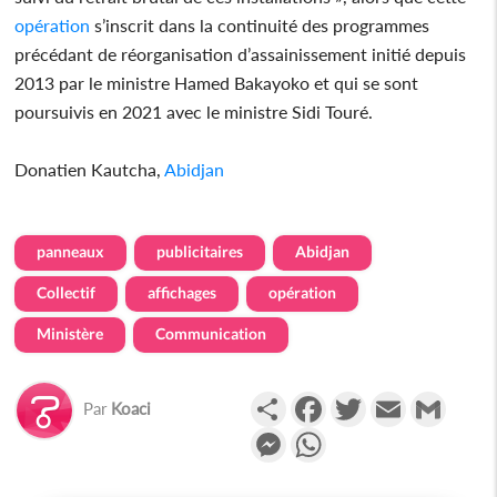
opération
s’inscrit dans la continuité des programmes
précédant de réorganisation d’assainissement initié depuis
2013 par le ministre Hamed Bakayoko et qui se sont
poursuivis en 2021 avec le ministre Sidi Touré.
Donatien Kautcha,
Abidjan
panneaux
publicitaires
Abidjan
Collectif
affichages
opération
Ministère
Communication
Partager
Facebook
Twitter
Email
Gmail
Par
Koaci
Messenger
WhatsApp