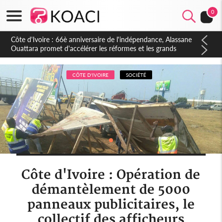
0
Côte d'Ivoire : À Abidjan, Amadou Oury Bah admire le modèle
ivoirien et veut s'en inspirer pour accélérer le développement
de la Guinée
CÔTE D'IVOIRE
SOCIÉTÉ
Côte d'Ivoire : Opération de
démantèlement de 5000
panneaux publicitaires, le
collectif des afficheurs