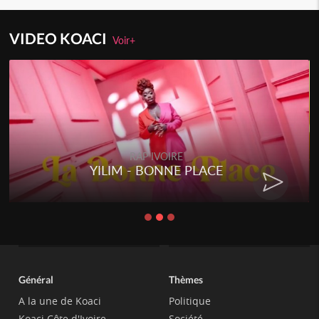
VIDEO KOACI
Voir+
RAP IVOIRE
YILIM - BONNE PLACE
Général
Thèmes
A la une de Koaci
Politique
Koaci Côte d'Ivoire
Société