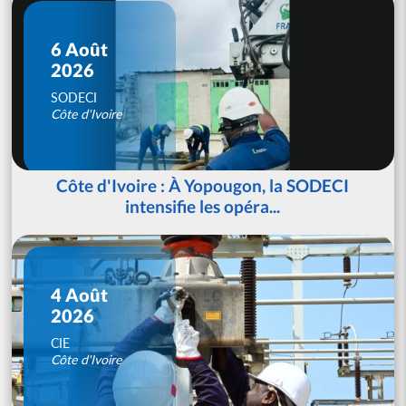
6 Août
2026
SODECI
Côte d'Ivoire
Côte d'Ivoire : À Yopougon, la SODECI
intensifie les opéra...
4 Août
2026
CIE
Côte d'Ivoire