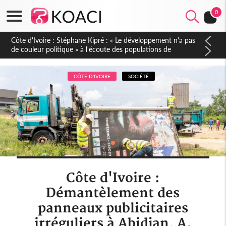
0
Mali : Les FAMa accueillent 254 anciens combattants issus de
groupes armés
CÔTE D'IVOIRE
SOCIÉTÉ
Côte d'Ivoire :
Démantèlement des
panneaux publicitaires
irréguliers à Abidjan, A.