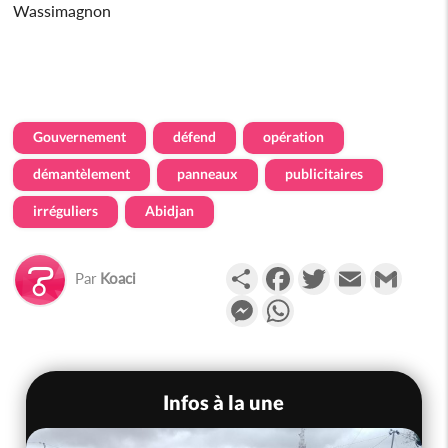
Wassimagnon
Gouvernement
défend
opération
démantèlement
panneaux
publicitaires
irréguliers
Abidjan
Partager
Facebook
Twitter
Email
Gmail
Par
Koaci
Messenger
WhatsApp
Infos à la une