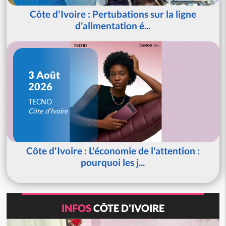
Côte d'Ivoire : Pertubations sur la ligne
d'alimentation é...
3 Août
2026
TECNO
Côte d'Ivoire
Côte d'Ivoire : L'économie de l'attention :
pourquoi les j...
INFOS
CÔTE D'IVOIRE