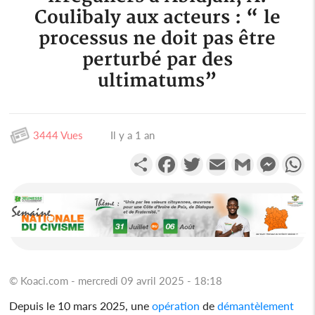
Coulibaly aux acteurs : “ le
processus ne doit pas être
perturbé par des
ultimatums”
3444 Vues
Il y a 1 an
Partager
Facebook
Twitter
Email
Gmail
Messen
W
© Koaci.com - mercredi 09 avril 2025 - 18:18
Depuis le 10 mars 2025, une
opération
de
démantèlement