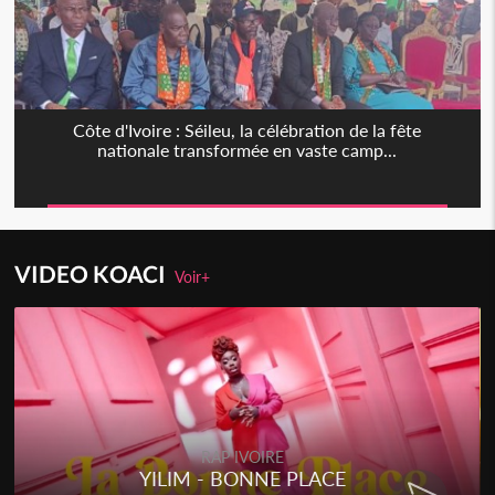
Côte d'Ivoire : Séileu, la célébration de la fête
nationale transformée en vaste camp...
VIDEO KOACI
Voir+
RAP IVOIRE
YILIM - BONNE PLACE
RENAR