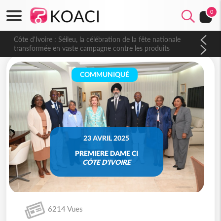
0
Côte d'Ivoire : Séileu, la célébration de la fête nationale
transformée en vaste campagne contre les produits
dépigmentants dangereux
COMMUNIQUÉ
23 AVRIL 2025
PREMIERE DAME CI
CÔTE D'IVOIRE
6214 Vues