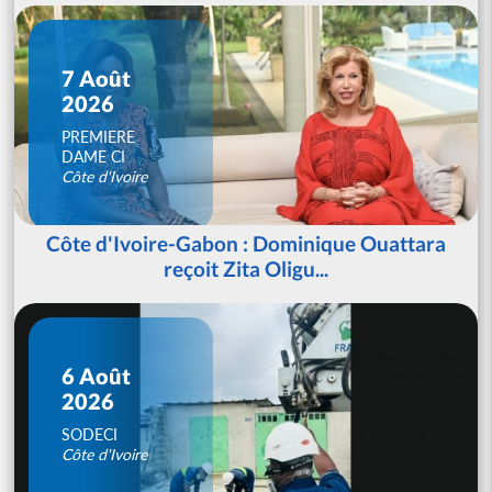
7 Août
2026
PREMIERE
DAME CI
Côte d'Ivoire
Côte d'Ivoire-Gabon : Dominique Ouattara
reçoit Zita Oligu...
6 Août
2026
SODECI
Côte d'Ivoire