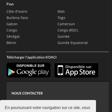
Pays
Côte d'Ivoire
Mali
Burkina Faso
Togo
Gabon
Cameroun
Congo
Congo (RDC)
Sénégal
Guinée
Bénin
Guinée Equatorial
Télécharger l'application KOACI
NOUS CONTACTER
contact@koaci.com
koaci@yahoo.fr
En poursuivant votre navigation sur ce site, vous