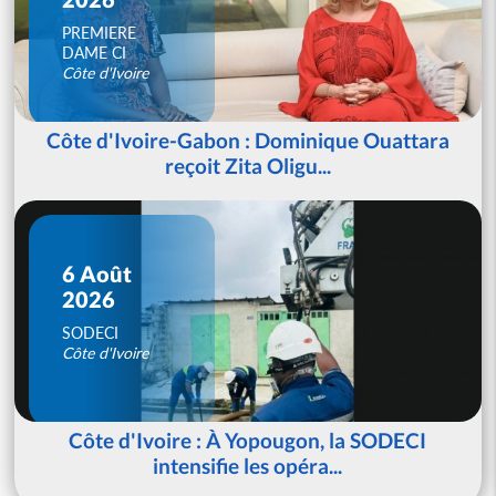
PREMIERE
DAME CI
Côte d'Ivoire
Côte d'Ivoire-Gabon : Dominique Ouattara
reçoit Zita Oligu...
6 Août
2026
SODECI
Côte d'Ivoire
Côte d'Ivoire : À Yopougon, la SODECI
intensifie les opéra...