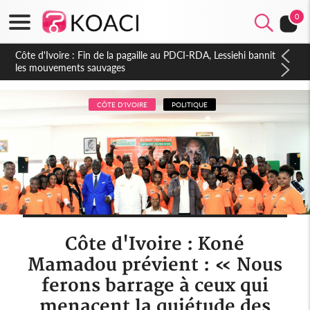
0
Côte d'Ivoire : Ouattara promet des sanctions contre les
déguerpissements illégaux
CÔTE D'IVOIRE
POLITIQUE
Côte d'Ivoire : Koné
Mamadou prévient : « Nous
ferons barrage à ceux qui
menacent la quiétude des