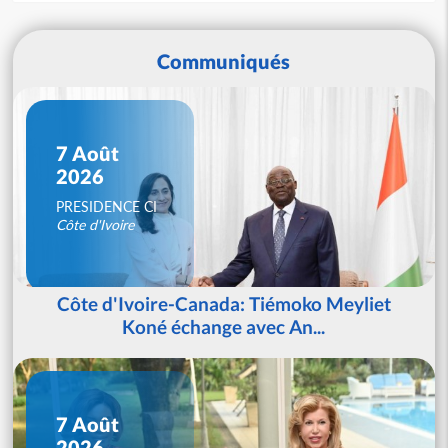
Communiqués
7 Août
2026
PRESIDENCE CI
Côte d'Ivoire
Côte d'Ivoire-Canada: Tiémoko Meyliet
Koné échange avec An...
7 Août
2026