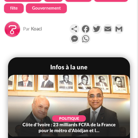
fête
Gouvernement
Partager
Facebook
Twitter
Email
Gmail
Par
Koaci
Messenger
WhatsApp
Infos à la une
POLITIQUE
Côte d'Ivoire : 23 milliards FCFA de la France
pour le métro d'Abidjan et l...