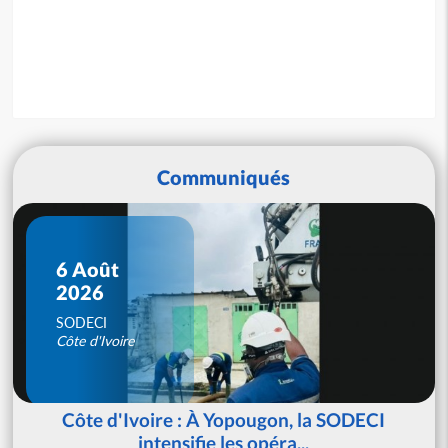
Communiqués
6 Août
2026
SODECI
Côte d'Ivoire
Côte d'Ivoire : À Yopougon, la SODECI
intensifie les opéra...