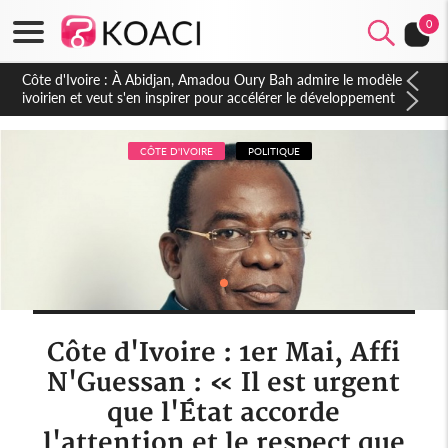
0
Côte d'Ivoire : 23 milliards FCFA de la France pour le métro
d'Abidjan et les Agoras : un nouveau coup d'accélérateur aux
projets structurants
CÔTE D'IVOIRE
POLITIQUE
Côte d'Ivoire : 1er Mai, Affi
N'Guessan : « Il est urgent
que l'État accorde
l'attention et le respect que