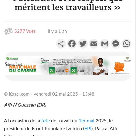
méritent les travailleurs »
5277 Vues
Il y a 1 an
Partager
Facebook
Twitter
Email
Gmail
Messen
W
© Koaci.com - vendredi 02 mai 2025 - 13:48
Affi N’Guessan (DR)
A l’occasion de la
fête
de travail du
1er mai
2025, le
président du Front Populaire Ivoirien (
FPI
), Pascal Affi