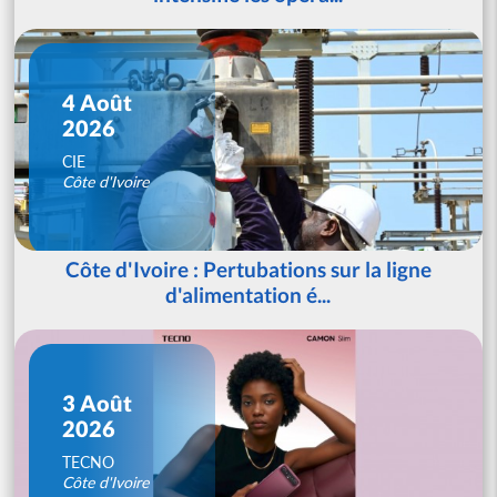
4 Août
2026
CIE
Côte d'Ivoire
Côte d'Ivoire : Pertubations sur la ligne
d'alimentation é...
3 Août
2026
TECNO
Côte d'Ivoire