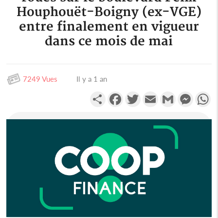
Houphouët-Boigny (ex-VGE)
entre finalement en vigueur
dans ce mois de mai
7249 Vues
Il y a 1 an
Partager
Facebook
Twitter
Email
Gmail
Messen
W