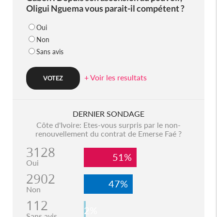
Oligui Nguema vous parait-il compétent ?
Oui
Non
Sans avis
+ Voir les resultats
DERNIER SONDAGE
Côte d'Ivoire: Etes-vous surpris par le non-
renouvellement du contrat de Emerse Faé ?
3128
51%
Oui
2902
47%
Non
112
2%
Sans avis