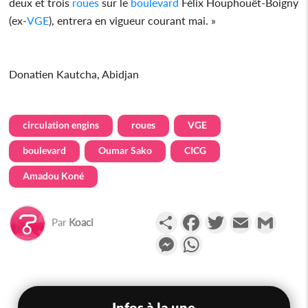
deux et trois
roues
sur le
boulevard
Félix Houphouët-Boigny
(ex-
VGE
), entrera en vigueur courant mai. »
Donatien Kautcha, Abidjan
circulation engins
roues
VGE
boulevard
Oumar Sako
CICG
Amadou Koné
Partager
Facebook
Twitter
Email
Gmail
Par
Koaci
Messenger
WhatsApp
Infos à la une