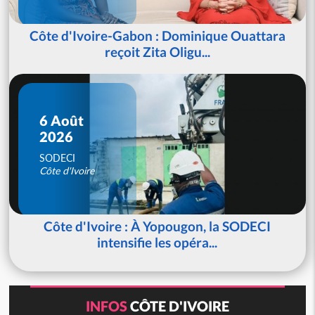
Côte d'Ivoire-Gabon : Dominique Ouattara
reçoit Zita Oligu...
6 Août
2026
SODECI
Côte d'Ivoire
Côte d'Ivoire : À Yopougon, la SODECI
intensifie les opéra...
INFOS
CÔTE D'IVOIRE