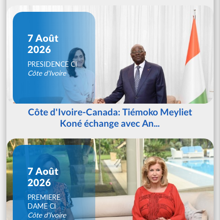
7 Août
2026
PRESIDENCE CI
Côte d'Ivoire
Côte d'Ivoire-Canada: Tiémoko Meyliet
Koné échange avec An...
7 Août
2026
PREMIERE
DAME CI
Côte d'Ivoire