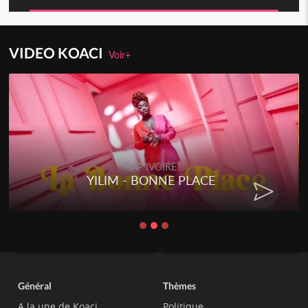
VIDEO KOACI
Voir+
RAP IVOIRE
YILIM - BONNE PLACE
Général
Thèmes
A la une de Koaci
Politique