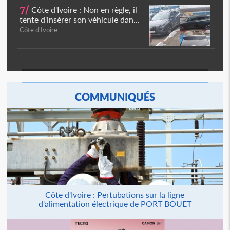
7/
Côte d'Ivoire : Non en règle, il
tente d'insérer son véhicule dan...
Côte d'Ivoire
COMMUNIQUÉS
Côte d'Ivoire : Pertubations sur la ligne
d'alimentation électrique de PORT BOUET