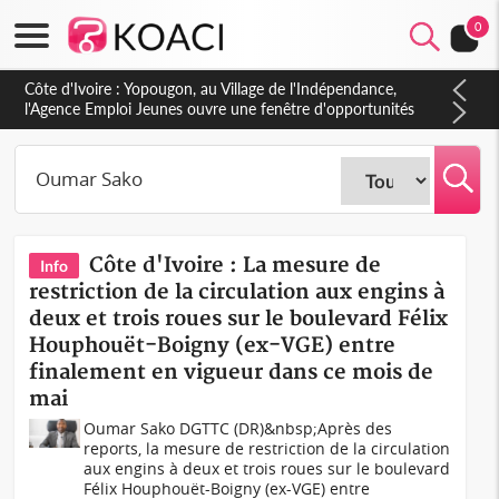
0
Côte d'Ivoire : Yopougon, au Village de l'Indépendance,
l'Agence Emploi Jeunes ouvre une fenêtre d'opportunités
pour la jeunesse ivoirienne
Côte d'Ivoire : La mesure de
Info
restriction de la circulation aux engins à
deux et trois roues sur le boulevard Félix
Houphouët-Boigny (ex-VGE) entre
finalement en vigueur dans ce mois de
mai
Oumar Sako DGTTC (DR)&nbsp;Après des
reports, la mesure de restriction de la circulation
aux engins à deux et trois roues sur le boulevard
Félix Houphouët-Boigny (ex-VGE) entre