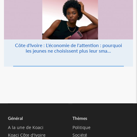
Côte d'Ivoire : L'économie de l'attention : pourquoi
les jeunes ne choisissent plus leur sma...
Général
Thèmes
A la une de Koaci
Politique
Koaci Côte d'Ivoire
Société