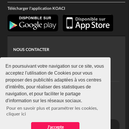
Télécharger l'application KOACI
NOUS CONTACTER
contact@koaci.com
koaci@yahoo.fr
En poursuivant votre navigation sur ce site, vous
+225 07 08 85 52 93
acceptez l'utilisation de Cookies pour vous
proposer des publicités adaptées à vos centres
d'intérêts, pour réaliser des statistiques de
NEWSLETTER
navigation, et pour faciliter le partage
Restez connecté via notre newsletter
d'information sur les réseaux sociaux.
S'abonner
Pour en savoir plus et paramétrer les cookies,
Se désabonner
cliquer ici
J'accepte