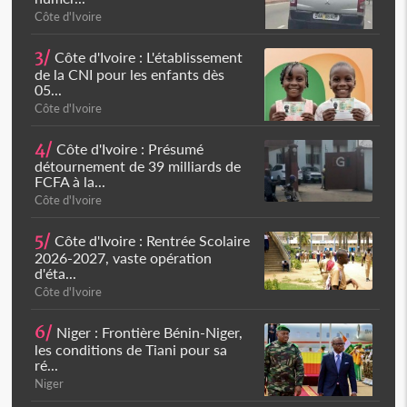
Côte d'Ivoire
3/
Côte d'Ivoire : L'établissement
de la CNI pour les enfants dès
05...
Côte d'Ivoire
4/
Côte d'Ivoire : Présumé
détournement de 39 milliards de
FCFA à la...
Côte d'Ivoire
5/
Côte d'Ivoire : Rentrée Scolaire
2026-2027, vaste opération
d'éta...
Côte d'Ivoire
6/
Niger : Frontière Bénin-Niger,
les conditions de Tiani pour sa
ré...
Niger