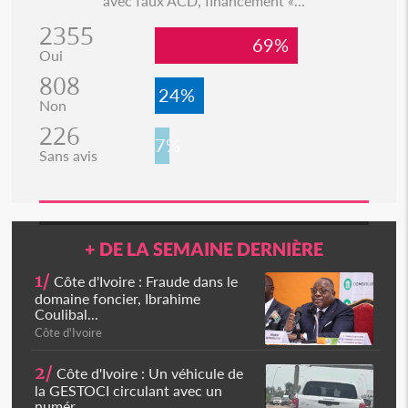
avec faux ACD, financement «...
2355
69%
Oui
808
24%
Non
226
7%
Sans avis
+ DE LA SEMAINE DERNIÈRE
1/
Côte d'Ivoire : Fraude dans le
domaine foncier, Ibrahime
Coulibal...
Côte d'Ivoire
2/
Côte d'Ivoire : Un véhicule de
la GESTOCI circulant avec un
numér...