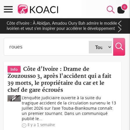
0
Côte d'Ivoire : À Abidjan, Amadou Oury Bah admire le modèle
ivoirien et veut s'en inspirer pour accélérer le développement
de la Guinée
Côte d'Ivoire : Drame de
Info
Zouzousso 3, après l'accident qui a fait
39 morts, le propriétaire du car et le
chef de gare écroués
L'enquête judiciaire ouverte à la suite du
tragique accident de la circulation survenu le 13
juillet 2026 sur l'axe Touba-Biankouma connaît
un premier tournant. Dans un communiqué
publié le...
il y a 1 semaine