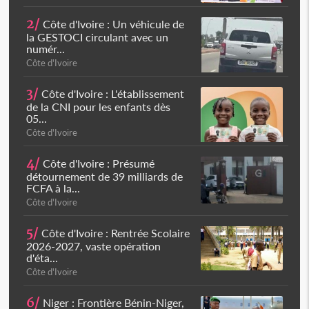
2/
Côte d'Ivoire : Un véhicule de
la GESTOCI circulant avec un
numér...
Côte d'Ivoire
3/
Côte d'Ivoire : L'établissement
de la CNI pour les enfants dès
05...
Côte d'Ivoire
4/
Côte d'Ivoire : Présumé
détournement de 39 milliards de
FCFA à la...
Côte d'Ivoire
5/
Côte d'Ivoire : Rentrée Scolaire
2026-2027, vaste opération
d'éta...
Côte d'Ivoire
6/
Niger : Frontière Bénin-Niger,