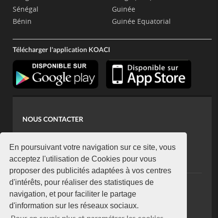
Sénégal
Guinée
Bénin
Guinée Equatorial
Télécharger l'application KOACI
NOUS CONTACTER
contact@koaci.com
koaci@yahoo.fr
En poursuivant votre navigation sur ce site, vous
+225 07 08 85 52 93
acceptez l'utilisation de Cookies pour vous
proposer des publicités adaptées à vos centres
d'intérêts, pour réaliser des statistiques de
NEWSLETTER
navigation, et pour faciliter le partage
Restez connecté via notre newsletter
d'information sur les réseaux sociaux.
S'abonner
Pour en savoir plus et paramétrer les cookies,