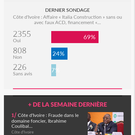
DERNIER SONDAGE
Côte d'Ivoire : Affaire « Italia Construction » sans ou
avec faux ACD, financement «...
2355
69%
Oui
808
24%
Non
226
7%
Sans avis
+ DE LA SEMAINE DERNIÈRE
1/
Côte d'Ivoire : Fraude dans le
domaine foncier, Ibrahime
Coulibal...
Côte d'Ivoire