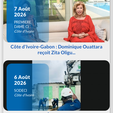
7 Août
2026
PREMIERE
DAME CI
Côte d'Ivoire
Côte d'Ivoire-Gabon : Dominique Ouattara
reçoit Zita Oligu...
6 Août
2026
SODECI
Côte d'Ivoire