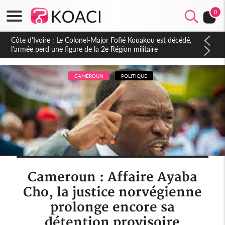
0
Côte d'Ivoire : Le Colonel-Major Fofié Kouakou est décédé,
l'armée perd une figure de la 2e Région militaire
CAMEROUN
POLITIQUE
Cameroun : Affaire Ayaba
Cho, la justice norvégienne
prolonge encore sa
détention provisoire