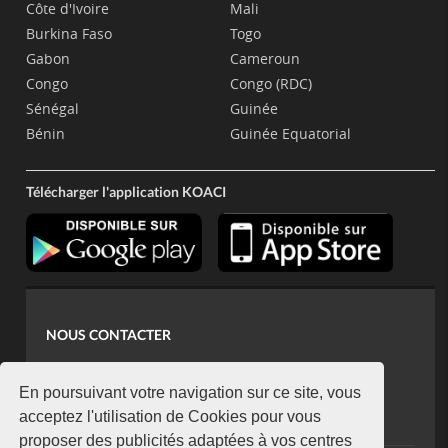
Côte d'Ivoire
Mali
Burkina Faso
Togo
Gabon
Cameroun
Congo
Congo (RDC)
Sénégal
Guinée
Bénin
Guinée Equatorial
Télécharger l'application KOACI
NOUS CONTACTER
contact@koaci.com
koaci@yahoo.fr
En poursuivant votre navigation sur ce site, vous
+225 07 08 85 52 93
acceptez l'utilisation de Cookies pour vous
proposer des publicités adaptées à vos centres