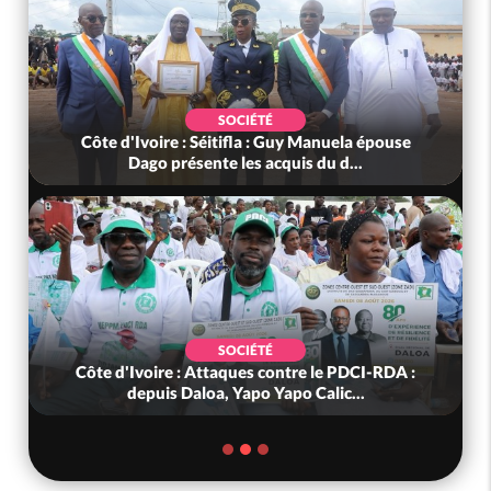
SOCIÉTÉ
Côte d'Ivoire : Aucun report de la Rentrée
Scolaire 2026-2027, la date deme...
SOCIÉTÉ
Côte d'Ivoire : Bangolo, un buffle sème la peur
au cœur du Mont Peko, une v...