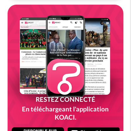
RESTEZ CONNECTÉ
En téléchargeant l'application
KOACI.