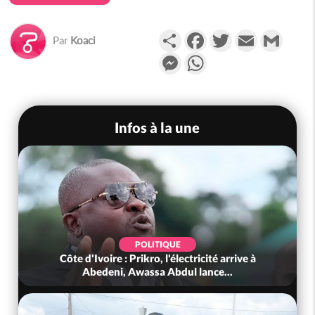
Partager
Facebook
Twitter
Email
Gmail
Par
Koaci
Messenger
WhatsApp
Infos à la une
SOCIÉTÉ
Cameroun : la Gendarmerie démantèle un
réseau d'usurpation de titre militai...