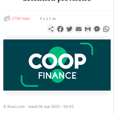
2700 Vues
Il y a 1 an
Partager
Facebook
Twitter
Email
Gmail
Messen
W
© Koaci.com - mardi 06 mai 2025 - 06:45