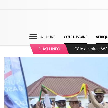
A LA UNE
COTE D'IVOIRE
AFRIQ
Côte d'Ivoire : À A
FLASH INFO
développement de