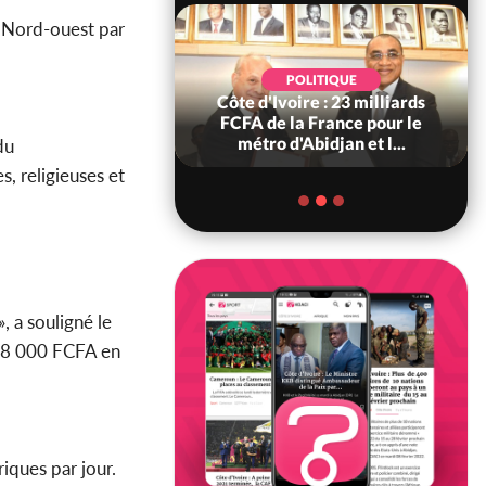
u Nord-ouest par
POLITIQUE
POLITIQUE
re : Décrispation ?
Côte d'Ivoire : 23 milliards
ou Traoré ex
FCFA de la France pour le
 de Soro a recou...
métro d'Abidjan et l...
du
, religieuses et
, a souligné le
e 8 000 FCFA en
iques par jour.