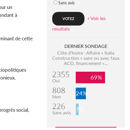
Sans avis
our un
pondant à
+ Voir les
resultats
erminant de cette
DERNIER SONDAGE
Côte d'Ivoire : Affaire « Italia
Construction » sans ou avec faux
ACD, financement «...
ciopolitiques
2355
69%
monieux.
Oui
808
24%
Non
226
7%
rogrès social,
Sans avis