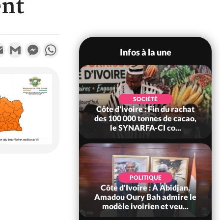
ent
k
tter
Email
Gmail
Messenger
WhatsApp
Infos à la une
POLITIQUE
SOCIÉTÉ
re : Fête nationale,
Côte d'Ivoire : Fin du rachat
Ouattara accorde
des 100 000 tonnes de cacao,
âce à 4 661...
le SYNARFA-CI co...
POLITIQUE
d'Ivoire : 66è
POLITIQUE
versaire de
Côte d'Ivoire : À Abidjan,
ndance, Alassane
Amadou Oury Bah admire le
ara prome...
modèle ivoirien et veu...