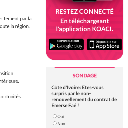
RESTEZ CONNECTÉ
ectement par la
En téléchargeant
oute la région.
l'application KOACI.
nsition
SONDAGE
ntérieure.
Côte d'Ivoire: Etes-vous
surpris par le non-
pportunités
renouvellement du contrat de
Emerse Faé ?
Oui
Non