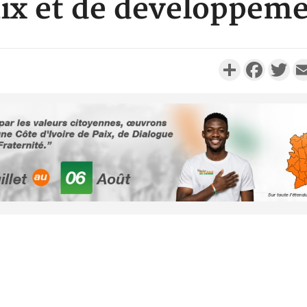
ix et de développem
Partager
Faceboo
Twi
Côte d'Ivoi
Alassane 
la gr
Côte 
anni
l'indépe
Ouatt