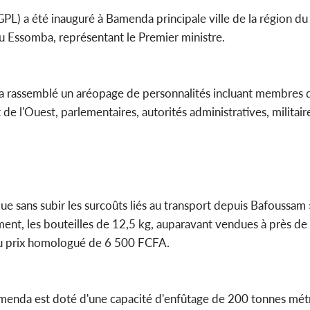
(GPL) a été inauguré à Bamenda principale ville de la région d
ou Essomba, représentant le Premier ministre.
Côte d'Ivoi
Mamad
conseiller
 a rassemblé un aréopage de personnalités incluant membres 
l'Ouest, parlementaires, autorités administratives, militaires
 sans subir les surcoûts liés au transport depuis Bafoussam »
ent, les bouteilles de 12,5 kg, auparavant vendues à près d
 au prix homologué de 6 500 FCFA.
amenda est doté d'une capacité d'enfûtage de 200 tonnes métr