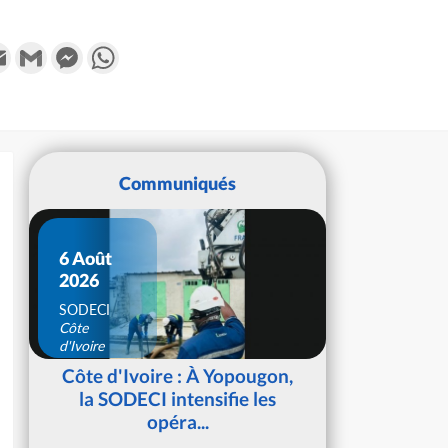
k
tter
Email
Gmail
Messenger
WhatsApp
Communiqués
6 Août
2026
SODECI
Côte
d'Ivoire
Côte d'Ivoire : À Yopougon,
la SODECI intensifie les
opéra...