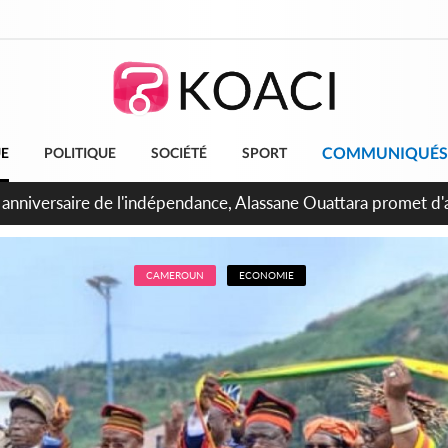
COMMUNIQUÉS
UE
POLITIQUE
SOCIÉTÉ
SPORT
bidjan, Amadou Oury Bah admire le modèle ivoirien et veut s'e
 la Guinée
CAMEROUN
ECONOMIE