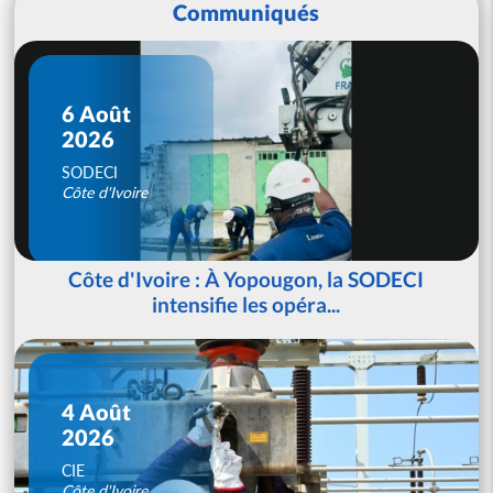
Communiqués
6 Août
2026
SODECI
Côte d'Ivoire
Côte d'Ivoire : À Yopougon, la SODECI
intensifie les opéra...
4 Août
2026
CIE
Côte d'Ivoire