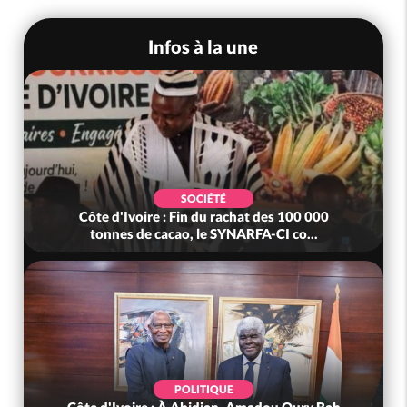
Infos à la une
SOCIÉTÉ
Côte d'Ivoire : Fin du rachat des 100 000
tonnes de cacao, le SYNARFA-CI co...
POLITIQUE
Côte d'Ivoire : À Abidjan, Amadou Oury Bah