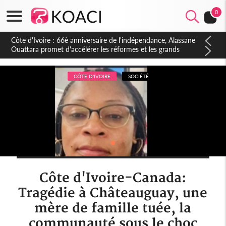
0
Côte d'Ivoire : À Abidjan, Amadou Oury Bah admire le modèle
ivoirien et veut s'en inspirer pour accélérer le développement
de la Guinée
CÔTE D'IVOIRE
SOCIÉTÉ
Côte d'Ivoire-Canada:
Tragédie à Châteauguay, une
mère de famille tuée, la
communauté sous le choc