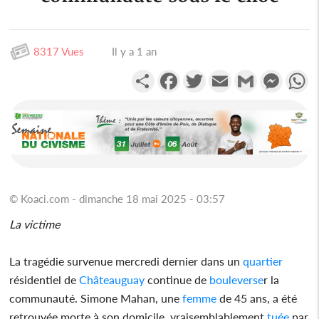
8317 Vues
Il y a 1 an
Partager
Facebook
Twitter
Email
Gmail
Messen
W
© Koaci.com - dimanche 18 mai 2025 - 03:57
La victime
La tragédie survenue mercredi dernier dans un
quartier
résidentiel de
Châteauguay
continue de
bouleverse
r la
communauté. Simone Mahan, une
femme
de 45 ans, a été
retrouvée morte à son domicile, vraisemblablement
tuée
par