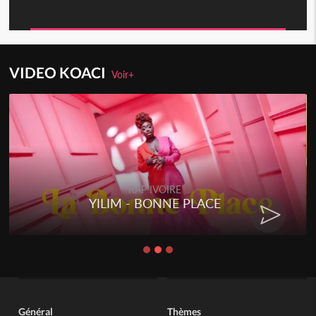
VIDEO KOACI
Voir+
RAP IVOIRE
YILIM - BONNE PLACE
Général
Thèmes