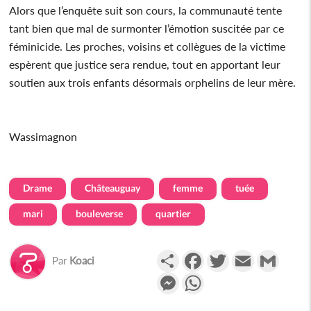
Alors que l’enquête suit son cours, la communauté tente
tant bien que mal de surmonter l’émotion suscitée par ce
féminicide. Les proches, voisins et collègues de la victime
espèrent que justice sera rendue, tout en apportant leur
soutien aux trois enfants désormais orphelins de leur mère.
Wassimagnon
Drame
Châteauguay
femme
tuée
mari
bouleverse
quartier
Partager
Facebook
Twitter
Email
Gmail
Par
Koaci
Messenger
WhatsApp