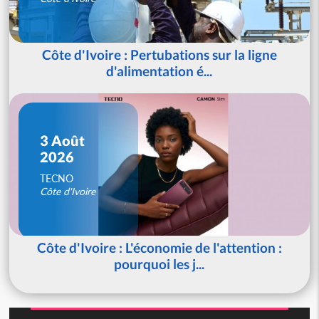
Côte d'Ivoire : Pertubations sur la ligne
d'alimentation é...
3 Août
2026
TECNO
Côte d'Ivoire
Côte d'Ivoire : L'économie de l'attention :
pourquoi les j...