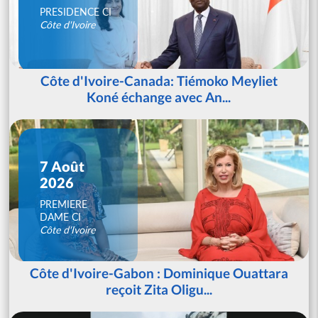
PRESIDENCE CI
Côte d'Ivoire
Côte d'Ivoire-Canada: Tiémoko Meyliet
Koné échange avec An...
7 Août
2026
PREMIERE
DAME CI
Côte d'Ivoire
Côte d'Ivoire-Gabon : Dominique Ouattara
reçoit Zita Oligu...