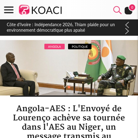
0
Côte d'Ivoire : Concours INFAS 2026, les convocations
seront disponibles à compter du samedi
ANGOLA
POLITIQUE
Angola-AES : L'Envoyé de
Lourenço achève sa tournée
dans l'AES au Niger, un
message transmis au