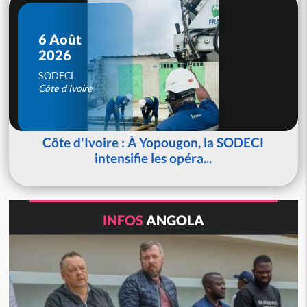
6 Août
2026
SODECI
Côte d'Ivoire
Côte d'Ivoire : À Yopougon, la SODECI
intensifie les opéra...
INFOS
ANGOLA