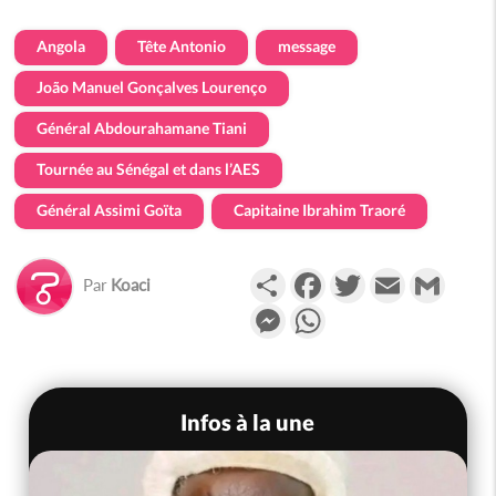
Angola
Tête Antonio
message
João Manuel Gonçalves Lourenço
Général Abdourahamane Tiani
Tournée au Sénégal et dans l’AES
Général Assimi Goïta
Capitaine Ibrahim Traoré
Partager
Facebook
Twitter
Email
Gmail
Par
Koaci
Messenger
WhatsApp
Infos à la une