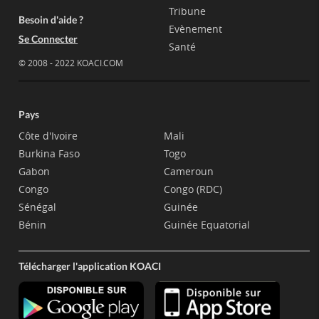
Tribune
Besoin d'aide ?
Evènement
Se Connecter
Santé
© 2008 - 2022 KOACI.COM
Pays
Côte d'Ivoire
Mali
Burkina Faso
Togo
Gabon
Cameroun
Congo
Congo (RDC)
Sénégal
Guinée
Bénin
Guinée Equatorial
Télécharger l'application KOACI