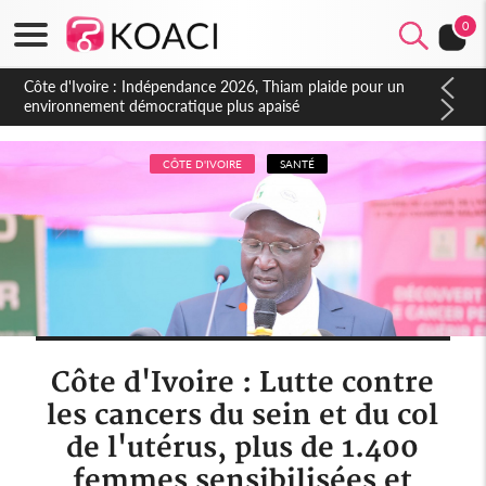
0
Côte d'Ivoire : Concours INFAS 2026, les convocations
seront disponibles à compter du samedi
CÔTE D'IVOIRE
SANTÉ
Côte d'Ivoire : Lutte contre
les cancers du sein et du col
de l'utérus, plus de 1.400
femmes sensibilisées et