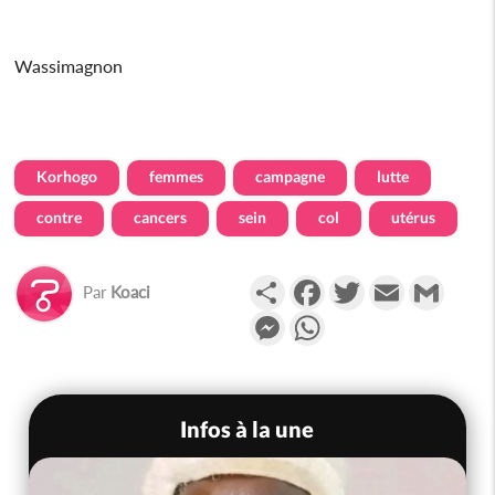
Wassimagnon
Korhogo
femmes
campagne
lutte
contre
cancers
sein
col
utérus
Partager
Facebook
Twitter
Email
Gmail
Par
Koaci
Messenger
WhatsApp
Infos à la une