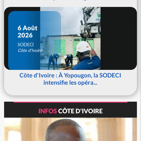
6 Août
2026
SODECI
Côte d'Ivoire
Côte d'Ivoire : À Yopougon, la SODECI
intensifie les opéra...
INFOS
CÔTE D'IVOIRE