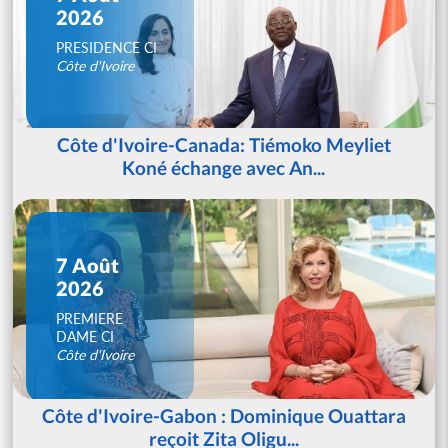
2026
PRESIDENCE CI
Côte d'Ivoire
Côte d'Ivoire-Canada: Tiémoko Meyliet
Koné échange avec An...
7 Août
2026
PREMIERE
DAME CI
Côte d'Ivoire
Côte d'Ivoire-Gabon : Dominique Ouattara
reçoit Zita Oligu...