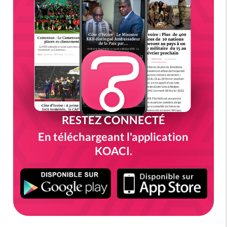
RESTEZ CONNECTÉ
En téléchargeant l'application
KOACI.