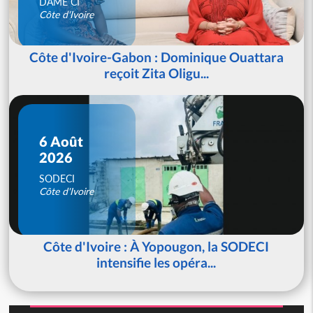
DAME CI
Côte d'Ivoire
Côte d'Ivoire-Gabon : Dominique Ouattara
reçoit Zita Oligu...
6 Août
2026
SODECI
Côte d'Ivoire
Côte d'Ivoire : À Yopougon, la SODECI
intensifie les opéra...