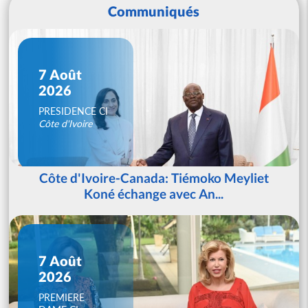
Communiqués
7 Août
2026
PRESIDENCE CI
Côte d'Ivoire
Côte d'Ivoire-Canada: Tiémoko Meyliet
Koné échange avec An...
7 Août
2026
PREMIERE