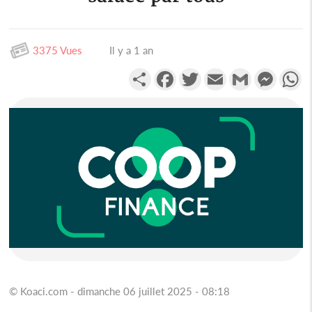
3375 Vues
Il y a 1 an
Partager
Facebook
Twitter
Email
Gmail
Messen
W
© Koaci.com - dimanche 06 juillet 2025 - 08:18