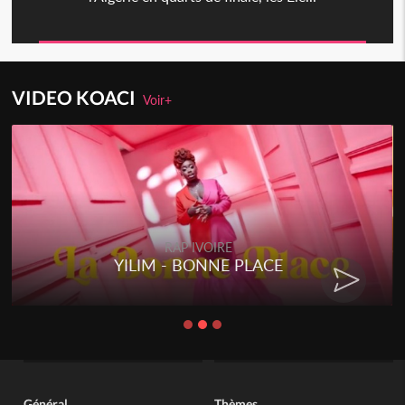
VIDEO KOACI
Voir+
RAP IVOIRE
YILIM - BONNE PLACE
Général
Thèmes