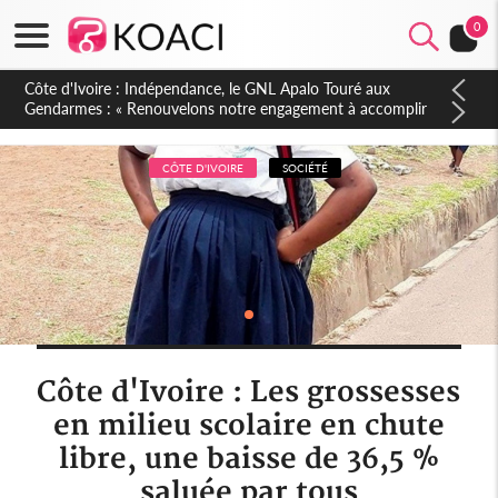
0
Sierra Leone : Un projet de réforme constitutionnelle en
gestation, points clés des amendements, un exclu d'avance
CÔTE D'IVOIRE
SOCIÉTÉ
Côte d'Ivoire : Les grossesses
en milieu scolaire en chute
libre, une baisse de 36,5 %
saluée par tous