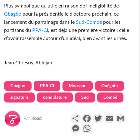
Plus symbolique qu'utile en raison de l'inéligibilité de
Gbagbo
pour la présidentielle d'octobre prochain, ce
lancement du parrainage dans le
Sud
-
Comoé
pour les
partisans du
PPA-CI
, est déjà une première victoire : celle
d’avoir rassemblé autour d’un idéal, bien avant les urnes.
Jean Chresus, Abidjan
Gbagbo
PPA-CI
Moossou
Ouégnin
signature
candidature
Sud
Comoé
Partager
Facebook
Twitter
Email
Gmail
Par
Koaci
Messenger
WhatsApp