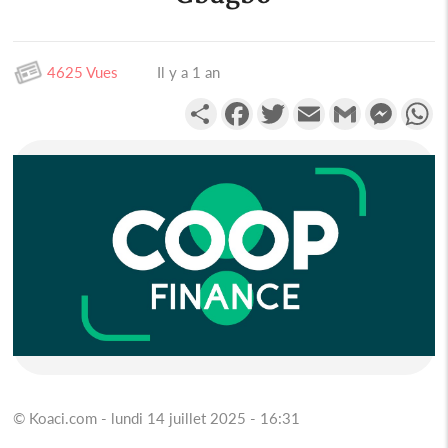
4625 Vues
Il y a 1 an
Partager
Facebook
Twitter
Email
Gmail
Messen
W
© Koaci.com - lundi 14 juillet 2025 - 16:31