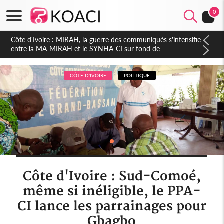
0
Côte d'Ivoire : Indépendance 2026, Thiam plaide pour un
environnement démocratique plus apaisé
CÔTE D'IVOIRE
POLITIQUE
Côte d'Ivoire : Sud-Comoé,
même si inéligible, le PPA-
CI lance les parrainages pour
Gbagbo