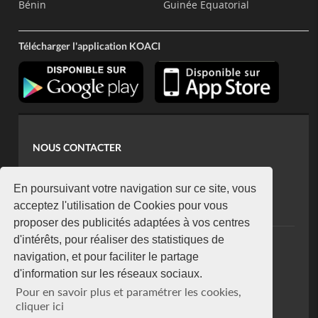
Bénin
Guinée Equatorial
Télécharger l'application KOACI
NOUS CONTACTER
contact@koaci.com
koaci@yahoo.fr
En poursuivant votre navigation sur ce site, vous
+225 07 08 85 52 93
acceptez l'utilisation de Cookies pour vous
proposer des publicités adaptées à vos centres
d'intérêts, pour réaliser des statistiques de
NEWSLETTER
navigation, et pour faciliter le partage
Restez connecté via notre newsletter
d'information sur les réseaux sociaux.
S'abonner
Pour en savoir plus et paramétrer les cookies,
Se désabonner
cliquer ici