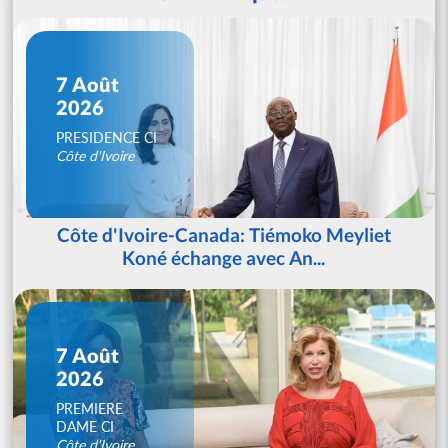
7 Août
2026
PRESIDENCE CI
Côte d'Ivoire
Côte d'Ivoire-Canada: Tiémoko Meyliet
Koné échange avec An...
7 Août
2026
PREMIERE
DAME CI
Côte d'Ivoire