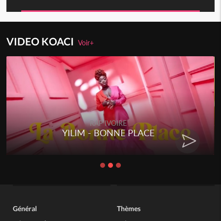
VIDEO KOACI
Voir+
RAP IVOIRE
YILIM - BONNE PLACE
Général
Thèmes