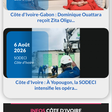
Côte d'Ivoire-Gabon : Dominique Ouattara
reçoit Zita Oligu...
6 Août
2026
SODECI
Côte d'Ivoire
Côte d'Ivoire : À Yopougon, la SODECI
intensifie les opéra...
INFOS
CÔTE D'IVOIRE