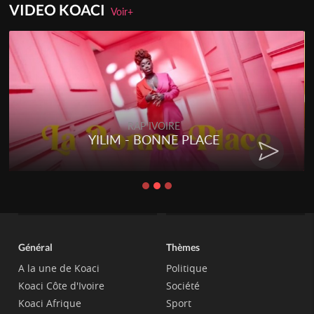
VIDEO KOACI
Voir+
RAP IVOIRE
YILIM - BONNE PLACE
Général
Thèmes
A la une de Koaci
Politique
Koaci Côte d'Ivoire
Société
Koaci Afrique
Sport