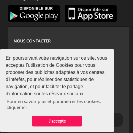
NOUS CONTACTER
contact@koaci.com
koaci@yahoo.fr
En poursuivant votre navigation sur ce site, vous
+225 07 08 85 52 93
acceptez l'utilisation de Cookies pour vous
proposer des publicités adaptées à vos centres
d'intérêts, pour réaliser des statistiques de
NEWSLETTER
navigation, et pour faciliter le partage
Restez connecté via notre newsletter
d'information sur les réseaux sociaux.
S'abonner
Pour en savoir plus et paramétrer les cookies,
Se désabonner
cliquer ici
J'accepte