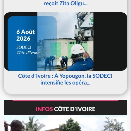
reçoit Zita Oligu...
6 Août
2026
SODECI
Côte d'Ivoire
Côte d'Ivoire : À Yopougon, la SODECI
intensifie les opéra...
INFOS
CÔTE D'IVOIRE