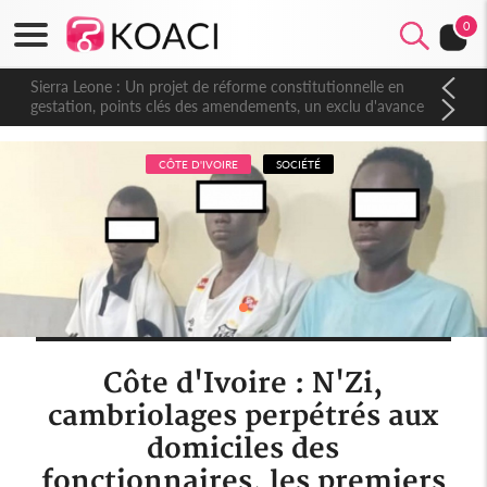
0
Sierra Leone : Un projet de réforme constitutionnelle en
gestation, points clés des amendements, un exclu d'avance
CÔTE D'IVOIRE
SOCIÉTÉ
Côte d'Ivoire : N'Zi,
cambriolages perpétrés aux
domiciles des
fonctionnaires, les premiers