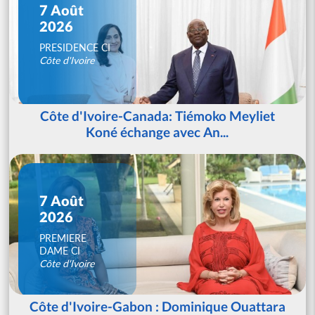
7 Août
2026
PRESIDENCE CI
Côte d'Ivoire
Côte d'Ivoire-Canada: Tiémoko Meyliet
Koné échange avec An...
7 Août
2026
PREMIERE
DAME CI
Côte d'Ivoire
Côte d'Ivoire-Gabon : Dominique Ouattara