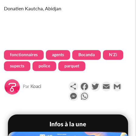
Donatien Kautcha, Abidjan
fonctionnaires
agents
Bocanda
N'Zi
supects
police
parquet
Partager
Facebook
Twitter
Email
Gmail
Par
Koaci
Messenger
WhatsApp
Infos à la une