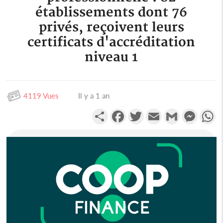
établissements dont 76
privés, reçoivent leurs
certificats d'accréditation
niveau 1
4119 Vues
Il y a 1 an
Partager
Facebook
Twitter
Email
Gmail
Messen
W