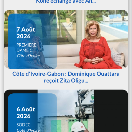
Koné échange avec An...
7 Août
2026
PREMIERE
DAME CI
Côte d'Ivoire
Côte d'Ivoire-Gabon : Dominique Ouattara
reçoit Zita Oligu...
6 Août
2026
SODECI
Côte d'Ivoire