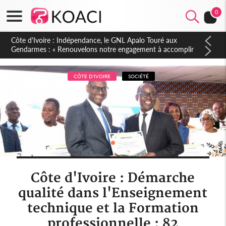
0
Sierra Leone : Un projet de réforme constitutionnelle en
gestation, points clés des amendements, un exclu d'avance
CÔTE D'IVOIRE
SOCIÉTÉ
Côte d'Ivoire : Démarche
qualité dans l'Enseignement
technique et la Formation
professionnelle : 82