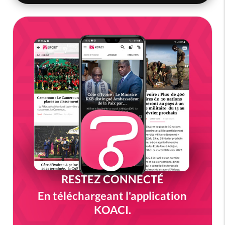
RESTEZ CONNECTÉ
En téléchargeant l'application
KOACI.