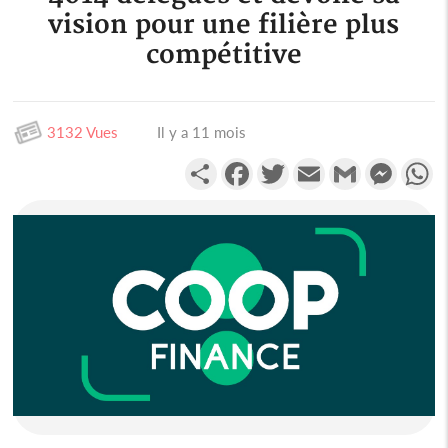
vision pour une filière plus
compétitive
3132 Vues
Il y a 11 mois
Partager
Facebook
Twitter
Email
Gmail
Messen
W