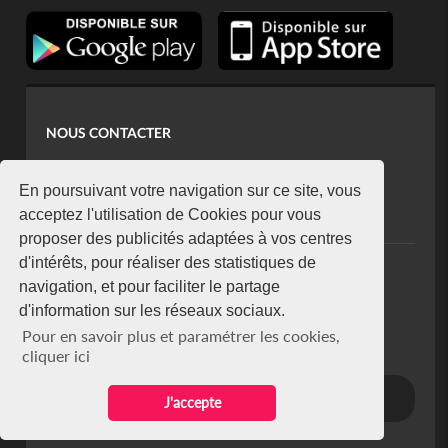
NOUS CONTACTER
contact@koaci.com
koaci@yahoo.fr
En poursuivant votre navigation sur ce site, vous
+225 07 08 85 52 93
acceptez l'utilisation de Cookies pour vous
proposer des publicités adaptées à vos centres
d'intérêts, pour réaliser des statistiques de
NEWSLETTER
navigation, et pour faciliter le partage
Restez connecté via notre newsletter
d'information sur les réseaux sociaux.
S'abonner
Pour en savoir plus et paramétrer les cookies,
Se désabonner
cliquer ici
J'accepte