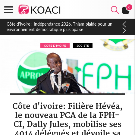
0
Côte d'Ivoire : Concours INFAS 2026, les convocations
seront disponibles à compter du samedi
CÔTE D'IVOIRE
SOCIÉTÉ
Côte d'ivoire: Filière Hévéa,
le nouveau PCA de la FPH-
CI, Dally Jules, mobilise ses
4014 délégués et dévoile sa