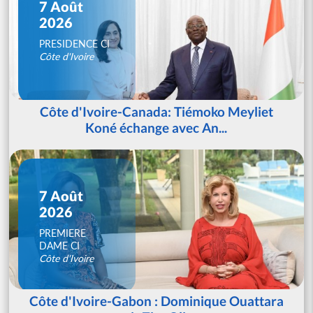
7 Août
2026
PRESIDENCE CI
Côte d'Ivoire
Côte d'Ivoire-Canada: Tiémoko Meyliet
Koné échange avec An...
7 Août
2026
PREMIERE
DAME CI
Côte d'Ivoire
Côte d'Ivoire-Gabon : Dominique Ouattara