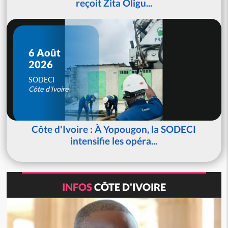
reçoit Zita Oligu...
6 Août
2026
SODECI
Côte d'Ivoire
Côte d'Ivoire : À Yopougon, la SODECI
intensifie les opéra...
INFOS
CÔTE D'IVOIRE