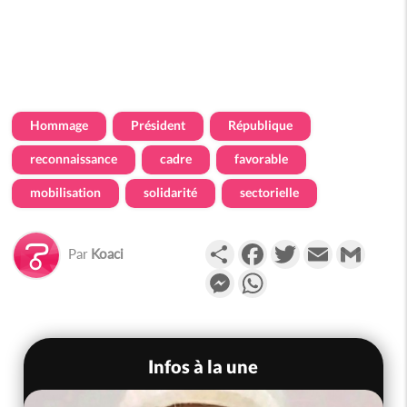
Hommage
Président
République
reconnaissance
cadre
favorable
mobilisation
solidarité
sectorielle
Partager
Facebook
Twitter
Email
Gmail
Par
Koaci
Messenger
WhatsApp
Infos à la une