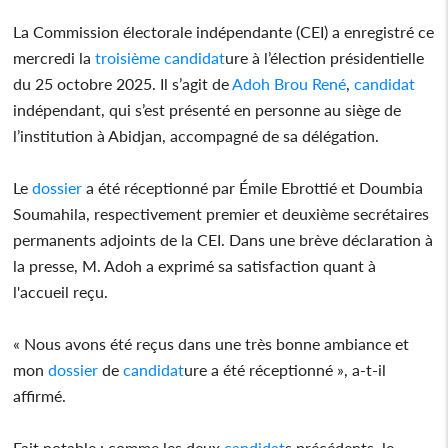
La Commission électorale indépendante (CEI) a enregistré ce
mercredi la
troisième
candidat
ure à l’élection présidentielle
du 25 octobre 2025. Il s’agit de
Adoh Brou René
,
candidat
indépendant, qui s’est présenté en personne au siège de
l’institution à Abidjan, accompagné de sa délégation.
Le
dossier
a été réceptionné par Émile Ebrottié et Doumbia
Soumahila, respectivement premier et deuxième secrétaires
permanents adjoints de la CEI. Dans une brève déclaration à
la presse, M. Adoh a exprimé sa satisfaction quant à
l'accueil reçu.
« Nous avons été reçus dans une très bonne ambiance et
mon
dossier
de
candidat
ure a été réceptionné », a-t-il
affirmé.
Fait notable : comme les deux
candidat
s précédents, le