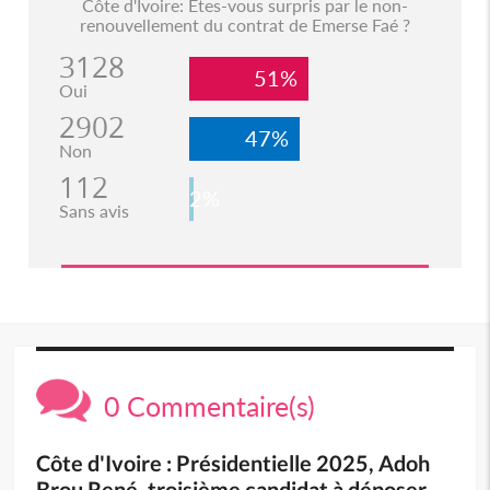
Côte d'Ivoire: Etes-vous surpris par le non-
renouvellement du contrat de Emerse Faé ?
3128
51%
Oui
2902
47%
Non
112
2%
Sans avis
0 Commentaire(s)
Côte d'Ivoire : Présidentielle 2025, Adoh
Brou René, troisième candidat à déposer