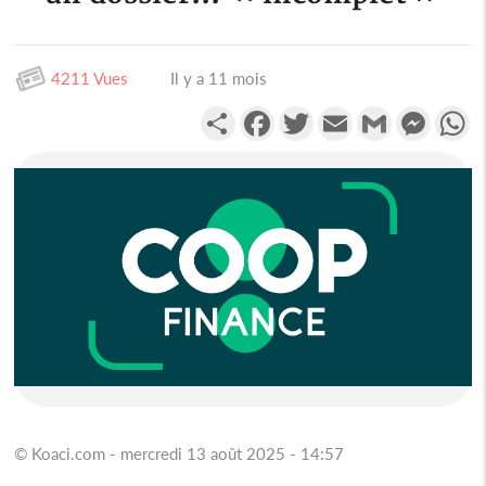
4211 Vues
Il y a 11 mois
Partager
Facebook
Twitter
Email
Gmail
Messen
W
© Koaci.com - mercredi 13 août 2025 - 14:57