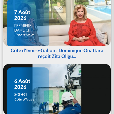
7 Août
2026
PREMIERE
DAME CI
Côte d'Ivoire
Côte d'Ivoire-Gabon : Dominique Ouattara
reçoit Zita Oligu...
6 Août
2026
SODECI
Côte d'Ivoire