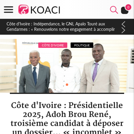
0
Sierra Leone : Un projet de réforme constitutionnelle en
gestation, points clés des amendements, un exclu d'avance
CÔTE D'IVOIRE
POLITIQUE
Côte d'Ivoire : Présidentielle
2025, Adoh Brou René,
troisième candidat à déposer
un dossier... « incomplet »