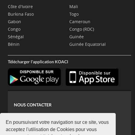
Côte d'Ivoire
Mali
Burkina Faso
Togo
Gabon
Cameroun
Congo
Congo (RDC)
Sénégal
Guinée
Bénin
Guinée Equatorial
Télécharger l'application KOACI
NOUS CONTACTER
contact@koaci.com
koaci@yahoo.fr
En poursuivant votre navigation sur ce site, vous
+225 07 08 85 52 93
acceptez l'utilisation de Cookies pour vous