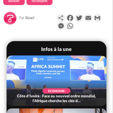
dossier
incomplet
Partager
Facebook
Twitter
Email
Gmail
Par
Koaci
Messenger
WhatsApp
Infos à la une
ECONOMIE
Côte d'Ivoire : Face au nouvvel ordre mondial,
l'Afrique cherche les clés d...