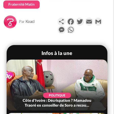
Fraternité Matin
Partager
Facebook
Twitter
Email
Gmail
Par
Koaci
Messenger
WhatsApp
Infos à la une
POLITIQUE
Côte d'Ivoire : Décrispation ? Mamadou
Traoré ex conseiller de Soro a recou...