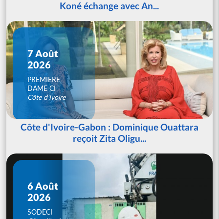
Koné échange avec An...
7 Août
2026
PREMIERE
DAME CI
Côte d'Ivoire
Côte d'Ivoire-Gabon : Dominique Ouattara
reçoit Zita Oligu...
6 Août
2026
SODECI