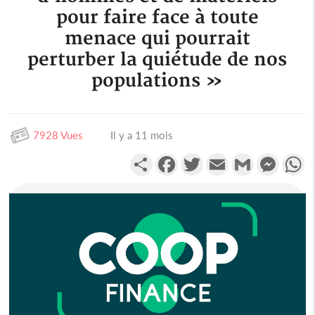
pour faire face à toute
menace qui pourrait
perturber la quiétude de nos
populations »
7928 Vues
Il y a 11 mois
Partager
Facebook
Twitter
Email
Gmail
Messen
W