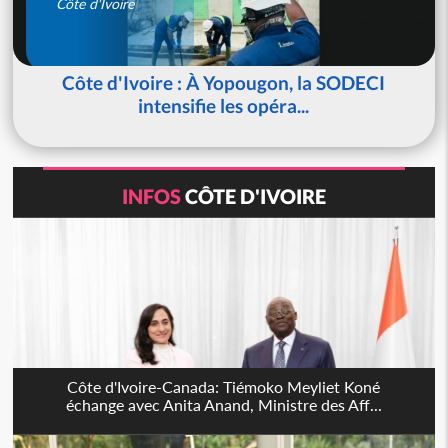
Côte d'Ivoire
Côte d'Ivoire : À Yopougon, la SODECI
intensifie les opéra...
INFOS
CÔTE D'IVOIRE
Côte d'Ivoire-Canada: Tiémoko Meyliet Koné
échange avec Anita Anand, Ministre des Aff...