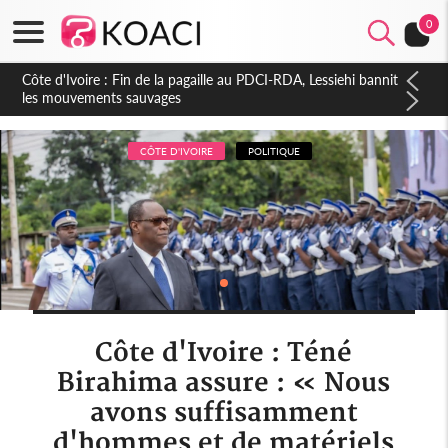
0
Côte d'Ivoire : Ouattara promet des sanctions contre les
déguerpissements illégaux
CÔTE D'IVOIRE
POLITIQUE
Côte d'Ivoire : Téné
Birahima assure : « Nous
avons suffisamment
d'hommes et de matériels