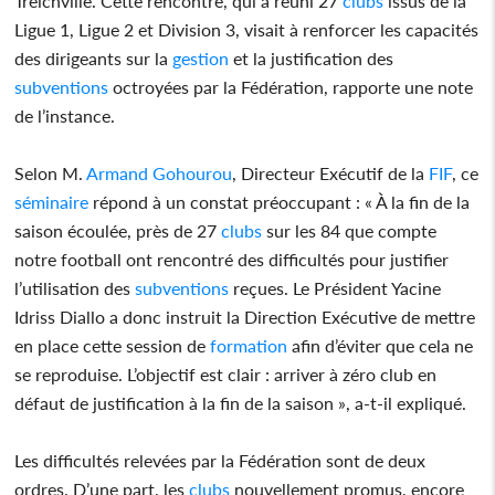
Treichville. Cette rencontre, qui a réuni 27
clubs
issus de la
Ligue 1, Ligue 2 et Division 3, visait à renforcer les capacités
des dirigeants sur la
gestion
et la justification des
subventions
octroyées par la Fédération, rapporte une note
de l’instance.
Selon M.
Armand Gohourou
, Directeur Exécutif de la
FIF
, ce
séminaire
répond à un constat préoccupant : « À la fin de la
saison écoulée, près de 27
clubs
sur les 84 que compte
notre football ont rencontré des difficultés pour justifier
l’utilisation des
subventions
reçues. Le Président Yacine
Idriss Diallo a donc instruit la Direction Exécutive de mettre
en place cette session de
formation
afin d’éviter que cela ne
se reproduise. L’objectif est clair : arriver à zéro club en
défaut de justification à la fin de la saison », a-t-il expliqué.
Les difficultés relevées par la Fédération sont de deux
ordres. D’une part, les
clubs
nouvellement promus, encore