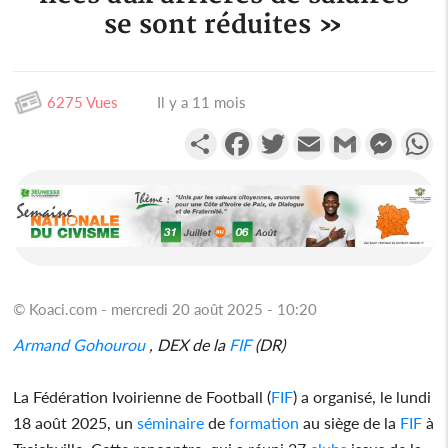
se sont réduites »
6275 Vues
Il y a 11 mois
Partager
Facebook
Twitter
Email
Gmail
Messen
W
© Koaci.com - mercredi 20 août 2025 - 10:20
Armand Gohourou
, DEX de la
FIF
(DR)
La Fédération Ivoirienne de Football (
FIF
) a organisé, le lundi
18 août 2025, un
séminaire
de
formation
au siège de la
FIF
à