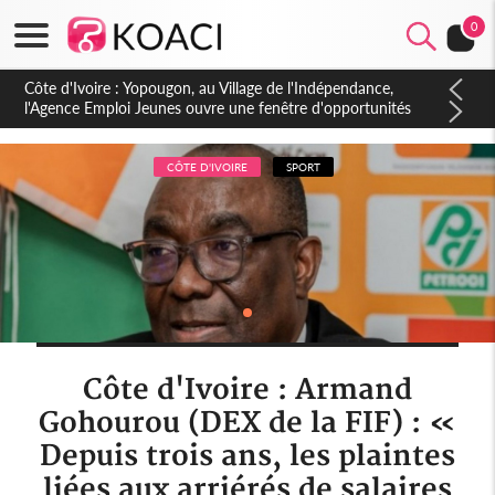
0
Côte d'Ivoire : CHU de Treichville, après la fronde, les agents
contractuels obtiennent un accord avec la direction sur les
arriérés du SMIG 2023
CÔTE D'IVOIRE
SPORT
Côte d'Ivoire : Armand
Gohourou (DEX de la FIF) : «
Depuis trois ans, les plaintes
liées aux arriérés de salaires