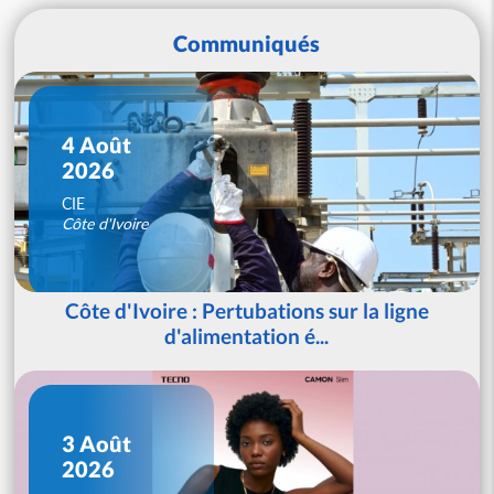
Communiqués
4 Août
2026
CIE
Côte d'Ivoire
Côte d'Ivoire : Pertubations sur la ligne
d'alimentation é...
3 Août
2026