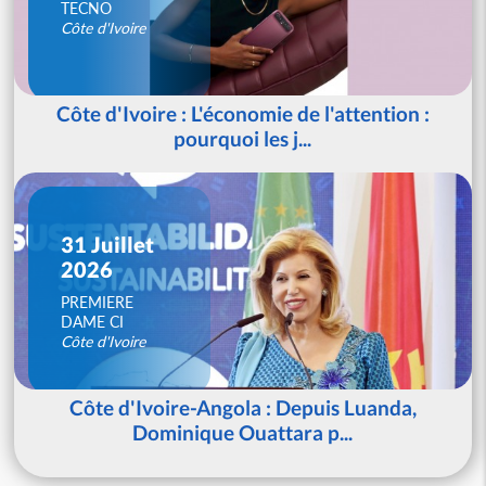
TECNO
Côte d'Ivoire
Côte d'Ivoire : L'économie de l'attention :
pourquoi les j...
31 Juillet
2026
PREMIERE
DAME CI
Côte d'Ivoire
Côte d'Ivoire-Angola : Depuis Luanda,
Dominique Ouattara p...