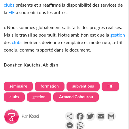
clubs
présents et a réaffirmé la disponibilité des services de
la
FIF
à soutenir tous les autres.
« Nous sommes globalement satisfaits des progrès réalisés.
Mais le travail se poursuit. Notre ambition est que la
gestion
des
clubs
ivoiriens devienne exemplaire et moderne », a-t-il
conclu, comme rapporté dans le document.
Donatien Kautcha, Abidjan
séminaire
formation
subventions
FIF
clubs
gestion
Armand Gohourou
Partager
Facebook
Twitter
Email
Gmail
Par
Koaci
Messenger
WhatsApp