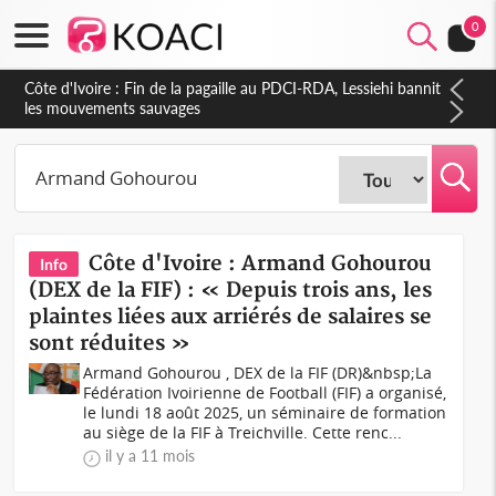
0
Côte d'Ivoire : Fin de la pagaille au PDCI-RDA, Lessiehi bannit
les mouvements sauvages
Côte d'Ivoire : Armand Gohourou
Info
(DEX de la FIF) : « Depuis trois ans, les
plaintes liées aux arriérés de salaires se
sont réduites »
Armand Gohourou , DEX de la FIF (DR)&nbsp;La
Fédération Ivoirienne de Football (FIF) a organisé,
le lundi 18 août 2025, un séminaire de formation
au siège de la FIF à Treichville. Cette renc...
il y a 11 mois