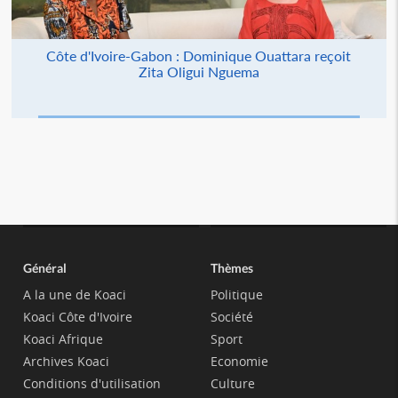
Côte d'Ivoire-Gabon : Dominique Ouattara reçoit
Zita Oligui Nguema
Général
Thèmes
A la une de Koaci
Politique
Koaci Côte d'Ivoire
Société
Koaci Afrique
Sport
Archives Koaci
Economie
Conditions d'utilisation
Culture