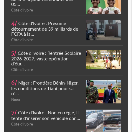
05...
Côte d'Ivoire
4/
Côte d'Ivoire : Présumé
détournement de 39 milliards de
FCFA à la...
Côte d'Ivoire
5/
Côte d'Ivoire : Rentrée Scolaire
2026-2027, vaste opération
d'éta...
Côte d'Ivoire
6/
Niger : Frontière Bénin-Niger,
les conditions de Tiani pour sa
ré...
Niger
7/
Côte d'Ivoire : Non en règle, il
tente d'insérer son véhicule dan...
Côte d'Ivoire