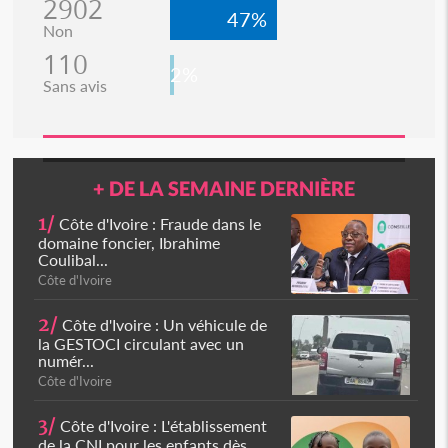
2902
47%
Non
110
2%
Sans avis
+ DE LA SEMAINE DERNIÈRE
1/
Côte d'Ivoire : Fraude dans le
domaine foncier, Ibrahime
Coulibal...
Côte d'Ivoire
2/
Côte d'Ivoire : Un véhicule de
la GESTOCI circulant avec un
numér...
Côte d'Ivoire
3/
Côte d'Ivoire : L'établissement
de la CNI pour les enfants dès