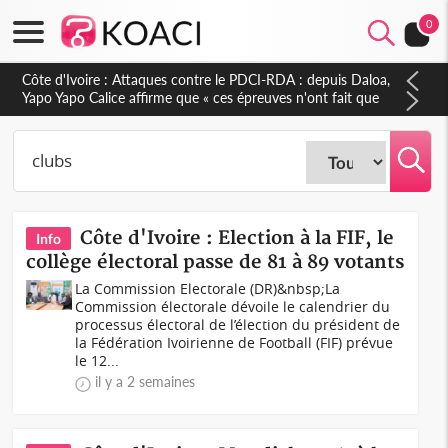
0
Côte d'Ivoire : Le Colonel-Major Fofié Kouakou est décédé,
l'armée perd une figure de la 2e Région militaire
Côte d'Ivoire : Election à la FIF, le
Info
collège électoral passe de 81 à 89 votants
La Commission Electorale (DR)&nbsp;La
Commission électorale dévoile le calendrier du
processus électoral de l’élection du président de
la Fédération Ivoirienne de Football (FIF) prévue
le 12...
il y a 2 semaines