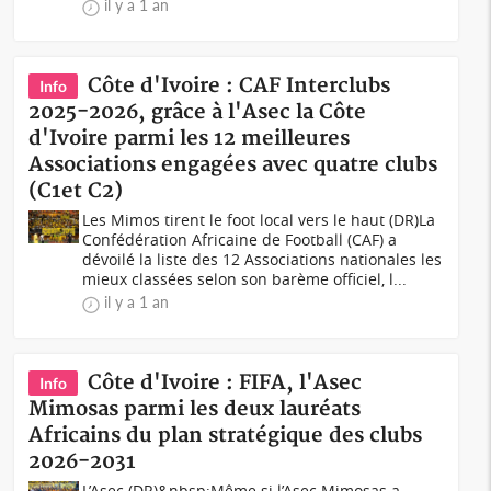
il y a 1 an
Côte d'Ivoire : CAF Interclubs
Info
2025-2026, grâce à l'Asec la Côte
d'Ivoire parmi les 12 meilleures
Associations engagées avec quatre clubs
(C1et C2)
Les Mimos tirent le foot local vers le haut (DR)La
Confédération Africaine de Football (CAF) a
dévoilé la liste des 12 Associations nationales les
mieux classées selon son barème officiel, l...
il y a 1 an
Côte d'Ivoire : FIFA, l'Asec
Info
Mimosas parmi les deux lauréats
Africains du plan stratégique des clubs
2026-2031
L’Asec (DR)&nbsp;Même si l’Asec Mimosas a