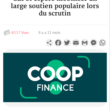
large soutien populaire lors
du scrutin
8117 Vues
Il y a 11 mois
Partager
Facebook
Twitter
Email
Gmail
Messen
W