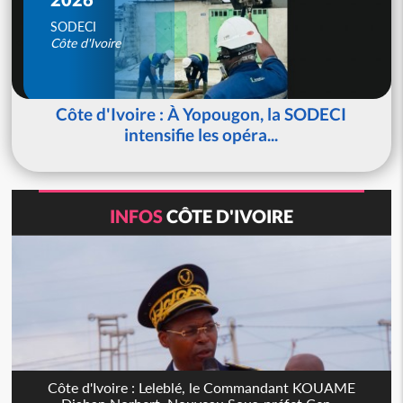
SODECI
Côte d'Ivoire
Côte d'Ivoire : À Yopougon, la SODECI
intensifie les opéra...
INFOS
CÔTE D'IVOIRE
Côte d'Ivoire : Leleblé, le Commandant KOUAME