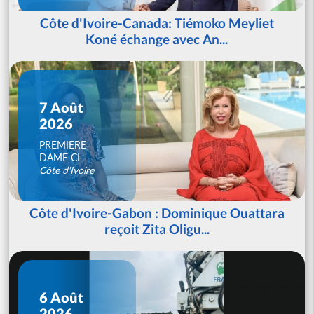
Côte d'Ivoire-Canada: Tiémoko Meyliet
Koné échange avec An...
7 Août
2026
PREMIERE
DAME CI
Côte d'Ivoire
Côte d'Ivoire-Gabon : Dominique Ouattara
reçoit Zita Oligu...
6 Août
2026