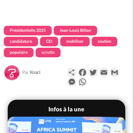
Présidentielle 2025
Jean-Louis Billon
candidature
CEI
mobiliser
soutien
populaire
scrutin
Partager
Facebook
Twitter
Email
Gmail
Par
Koaci
Messenger
WhatsApp
Infos à la une