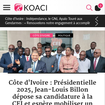
0
Sierra Leone : Un projet de réforme constitutionnelle en
gestation, points clés des amendements, un exclu d'avance
CÔTE D'IVOIRE
POLITIQUE
Côte d'Ivoire : Présidentielle
2025, Jean-Louis Billon
dépose sa candidature à la
CEI et espère mobiliser un