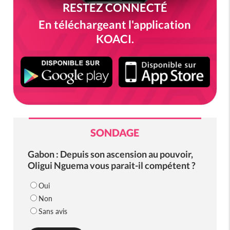
RESTEZ CONNECTÉ
En téléchargeant l'application
KOACI.
SONDAGE
Gabon : Depuis son ascension au pouvoir,
Oligui Nguema vous parait-il compétent ?
Oui
Non
Sans avis