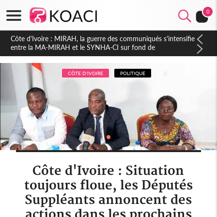
0
Côte d'Ivoire : Indépendance 2026, Thiam plaide pour un
environnement démocratique plus apaisé
CÔTE D'IVOIRE
POLITIQUE
Côte d'Ivoire : Situation
toujours floue, les Députés
Suppléants annoncent des
actions dans les prochains