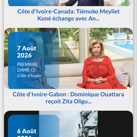
Côte d'Ivoire-Canada: Tiémoko Meyliet
Koné échange avec An...
7 Août
2026
PREMIERE
DAME CI
Côte d'Ivoire
Côte d'Ivoire-Gabon : Dominique Ouattara
reçoit Zita Oligu...
6 Août