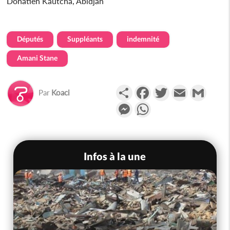
Donatien Kautcha, Abidjan
Députés
Suppléants
indemnité
Amani Stane
Partager
Facebook
Twitter
Email
Gmail
Par
Koaci
Messenger
WhatsApp
Infos à la une