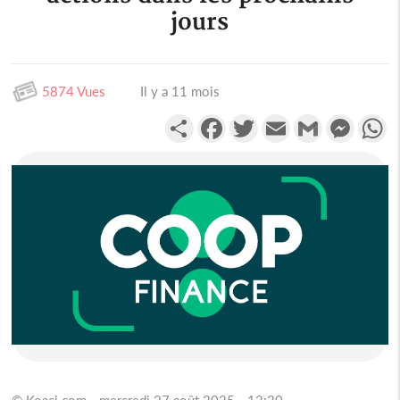
jours
5874 Vues
Il y a 11 mois
Partager
Facebook
Twitter
Email
Gmail
Messen
W
© Koaci.com - mercredi 27 août 2025 - 12:20