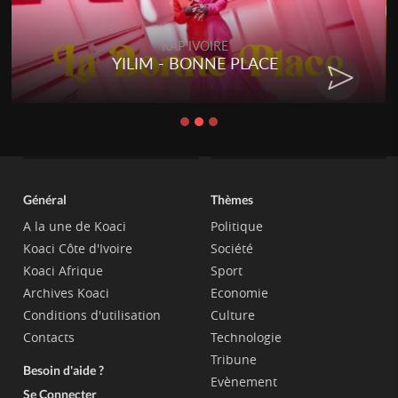
RAP IVOIRE
YILIM - BONNE PLACE
Général
Thèmes
A la une de Koaci
Politique
Koaci Côte d'Ivoire
Société
Koaci Afrique
Sport
Archives Koaci
Economie
Conditions d'utilisation
Culture
Contacts
Technologie
Tribune
Besoin d'aide ?
Evènement
Se Connecter