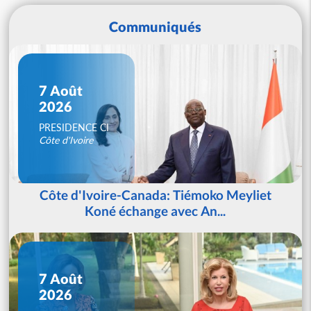
Communiqués
7 Août
2026
PRESIDENCE CI
Côte d'Ivoire
Côte d'Ivoire-Canada: Tiémoko Meyliet
Koné échange avec An...
7 Août
2026