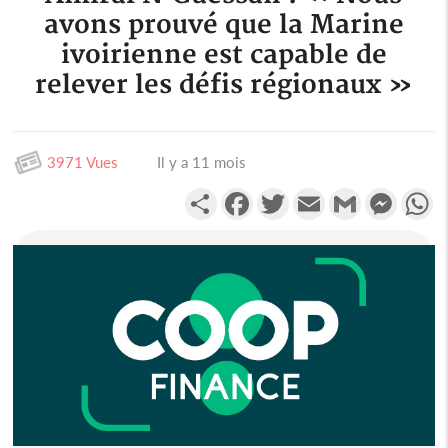
avons prouvé que la Marine
ivoirienne est capable de
relever les défis régionaux »
3971 Vues
Il y a 11 mois
Partager
Facebook
Twitter
Email
Gmail
Messen
W