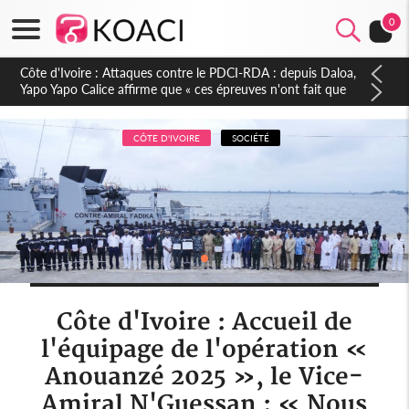
0
Côte d'Ivoire : Le Colonel-Major Fofié Kouakou est décédé,
l'armée perd une figure de la 2e Région militaire
CÔTE D'IVOIRE
SOCIÉTÉ
Côte d'Ivoire : Accueil de
l'équipage de l'opération «
Anouanzé 2025 », le Vice-
Amiral N'Guessan : « Nous