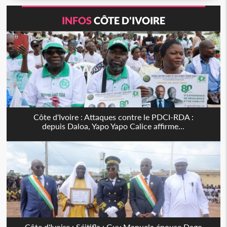
INFOS
CÔTE D'IVOIRE
Côte d'Ivoire : Attaques contre le PDCI-RDA :
depuis Daloa, Yapo Yapo Calice affirme...
Côte d'Ivoire : Séitifla : Guy Manuela épouse Dago