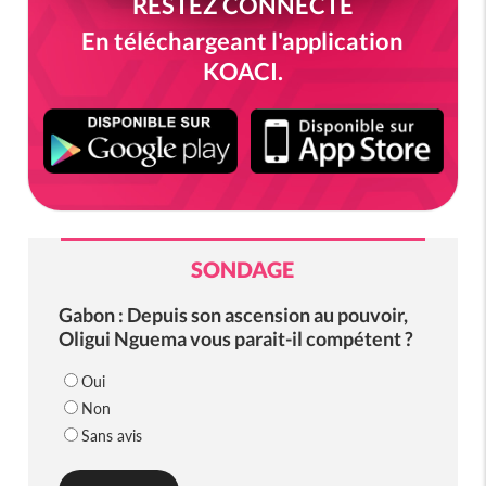
RESTEZ CONNECTÉ
En téléchargeant l'application
KOACI.
SONDAGE
Gabon : Depuis son ascension au pouvoir,
Oligui Nguema vous parait-il compétent ?
Oui
Non
Sans avis