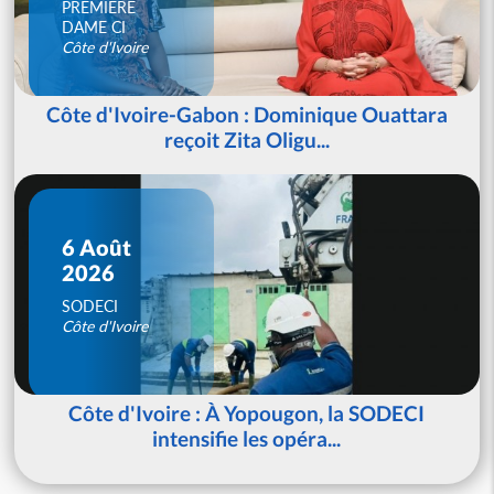
PREMIERE
DAME CI
Côte d'Ivoire
Côte d'Ivoire-Gabon : Dominique Ouattara
reçoit Zita Oligu...
6 Août
2026
SODECI
Côte d'Ivoire
Côte d'Ivoire : À Yopougon, la SODECI
intensifie les opéra...