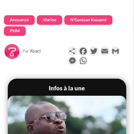
Anouanzé
Marine
N'Guessan Kouamé
PHM
Partager
Facebook
Twitter
Email
Gmail
Par
Koaci
Messenger
WhatsApp
Infos à la une